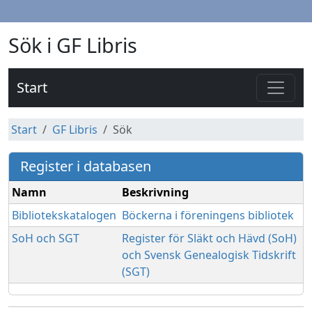
Sök i GF Libris
Start
Start
GF Libris
Sök
Register i databasen
Namn
Beskrivning
Bibliotekskatalogen
Böckerna i föreningens bibliotek
SoH och SGT
Register för Släkt och Hävd (SoH)
och Svensk Genealogisk Tidskrift
(SGT)