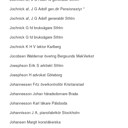
Jochnick af, J G Adolf gen.dir Pensionsstyr *
Jochnick af, J G Adolf generaldir Sthlm
Jochnick G fd bruksägare Sthlm
Jochnick G fd bruksägare Sthlm
Jochnick K H V lektor Karlberg
Jocobsen Waldemar övering Bergsunds MekVerkst
Joesphson Erik S arkitekt Sthlm
Joesphson H advokat Göteborg
Johannessen Frtz överkontrollör Kristianstad
Johannesson Johan häradsdomare Braås
Johannesson Karl läkare Pålsboda
Johannisson J A, pianofabrikör Stockholm
Johansen Margit konståkerska