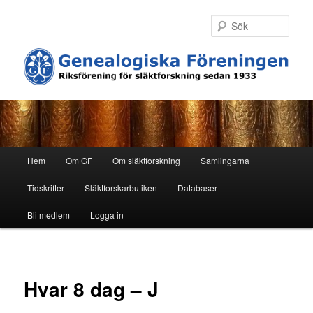
Hoppa
till
Sök
primärt
innehåll
H
Hem
Om GF
Om släktforskning
Samlingarna
u
v
Tidskrifter
Släktforskarbutiken
Databaser
u
d
Bli medlem
Logga in
m
e
n
y
Hvar 8 dag – J