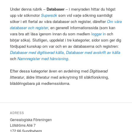
Under denna rubrik –
Databaser
– i menyraden hittar du högst
upp vår sökmotor
Supersök
som vid varje sökning samtidigt
söker i ett flertal av våra databaser och register, därefter
Om våra
databaser och register
, en generell informationssida (som kan
vara bra att läsa igenom innan du som medlem
loggar in
och
börjar söka). Slutligen, uppdelat i tre kategorier, sidor som ger dig
fördjupad kunskap om var och en av databaserna och registren:
Databaser med digitiserad källa
,
Databaser med avskrift av källa
och
Namnregister med hänvisning
.
Efter dessa kategorier även en avdelning med
Digitiserad
litteratur
, äldre litteratur med anknytning till släktforskning,
bläddringsbara på medlemssidorna.
ADRESS
Genealogiska Föreningen
Löfströms Allé 7
172 66 Sundbyberg