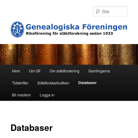
Hoppa
till
Sök
primärt
innehåll
H
Hem
Om GF
Om släktforskning
Samlingarna
u
v
Databaser
Tidskrifter
Släktforskarbutiken
u
d
Bli medlem
Logga in
m
e
n
y
Databaser