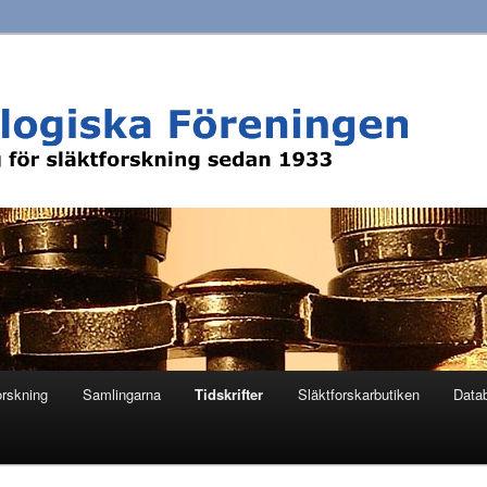
orskning
Samlingarna
Tidskrifter
Släktforskarbutiken
Data