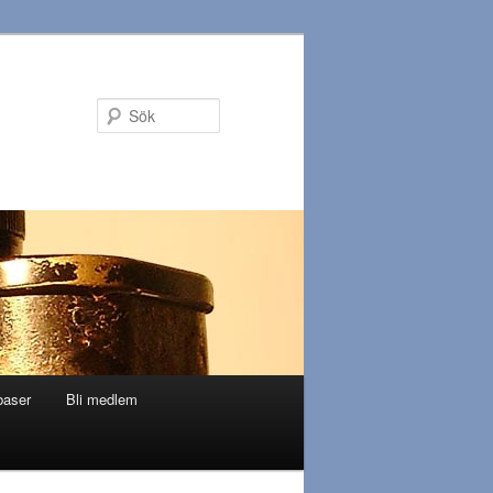
Sök
baser
Bli medlem