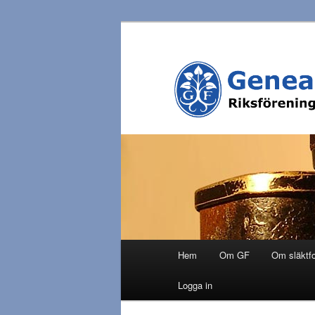
Hoppa
till
primärt
innehåll
H
Hem
Om GF
Om släktf
u
v
Logga in
u