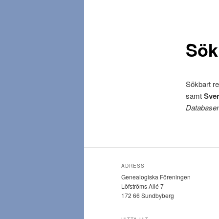
d
m
e
n
Sök
y
Sökbart re
samt
Sven
Databasen 
ADRESS
Genealogiska Föreningen
Löfströms Allé 7
172 66 Sundbyberg