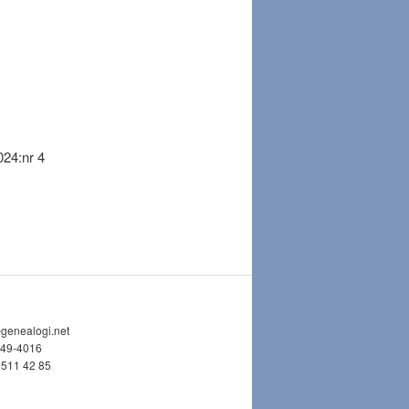
24:nr 4
@genealogi.net
749-4016
 511 42 85