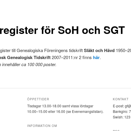
register för SoH och SGT
gister till Genealogiska Föreningens tidskrift
Släkt och Hävd
1950–20
sk Genealogisk Tidskrift
2007–2011:nr 2 finns
här
.
innehåller ca 100 000 poster.
ÖPPETTIDER
KONTAKT
Tisdagar 13.00-18.00 samt vissa lördagar
E-post: gf
10.00–15.00 eller 16.00 (se Evenemangslistan).
Bankgiro: 
Swish: 123
INFORMATION OM