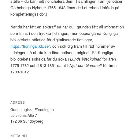
ställe – du kan helt nonchalera dem. I samlingen Familjenotiser
Götheborgs Nyheter 1765-1848 finns de i efterhand införda på
kompletteringssidor.)
När du har fått en sökträff så har du i grunden fått all information
som finns i den tryckta tidningen, men öppna gärna Kungliga
bibliotekets söksida för digitaliserade tidningar,
https://tidningar.kb.se/
, och sök dig fram till rätt nummer av
tidningen så att du kan läsa notisen i original. På Kungliga
bibliotekets söksida får du söka i
Lunds Weckoblad
för åren
1775-1782 och 1813-1851 samt i
Nytt och Gammalt
för åren
1783-1812.
ADRESS
Genealogiska Föreningen
Löfströms Allé 7
172 66 Sundbyberg
HITTA HIT