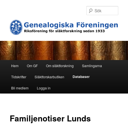
Hoppa
till
Sök
primärt
innehåll
H
Hem
Om GF
Om släktforskning
Samlingarna
u
v
Databaser
Tidskrifter
Släktforskarbutiken
u
d
Bli medlem
Logga in
m
e
n
y
Familjenotiser Lunds