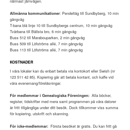
närmast järnvägen.
Allmänna kommunikationer
: Pendeltåg till Sundbyberg, 10 min
gångväg
T-bana blå linje 10 till Sundbybergs centrum, 10 min gångväg
Tvärbana till Bällsta bro, 6 min gångväg
Buss 512 till Marabouparken, 2 min gångväg
Buss 509 till Löfströms allé, 7 min gångväg
Buss 113 till Löfströms allé, 7 min gångväg
KOSTNADER
I våra lokaler kan du enbart betala via kontokort eller Swish (nr
123 511 42 85). Kopiering går att betala kontant, och kaffe vid
våra evenemang/föreläsningar.
För medlemmar i Genealogiska Föreningen:
Alla böcker,
register, tidskrifter med mera samt programmen på våra datorer
är fritt tillgängliga under ditt besök. Dock tillkommer viss summa
för kopiering, utskrift och skanning.
För icke-medlemmar:
Första besöket är gratis. Du kan fritt gå