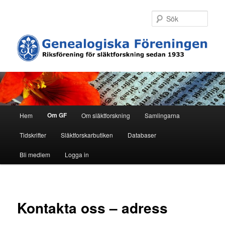
Hoppa
till
Sök
primärt
innehåll
H
Om GF
Hem
Om släktforskning
Samlingarna
u
v
Tidskrifter
Släktforskarbutiken
Databaser
u
d
Bli medlem
Logga in
m
e
n
y
Kontakta oss – adress