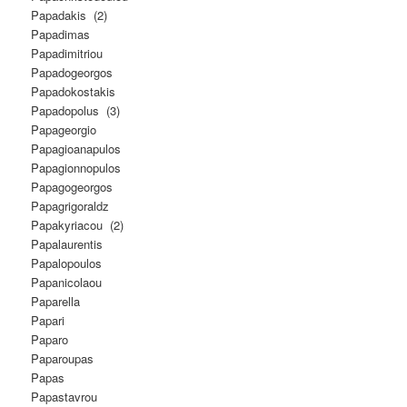
Papadakis (2)
Papadimas
Papadimitriou
Papadogeorgos
Papadokostakis
Papadopolus (3)
Papageorgio
Papagioanapulos
Papagionnopulos
Papagogeorgos
Papagrigoraldz
Papakyriacou (2)
Papalaurentis
Papalopoulos
Papanicolaou
Paparella
Papari
Paparo
Paparoupas
Papas
Papastavrou