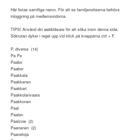
Här listas samtliga namn. För att se familjenotiserna behövs
inloggning på medlemssidorna.
TIPS! Använd din webbläsare för att söka inom denna sida:
Sökrutan dyker i regel upp vid klick på knapparna ctrl + F.
P, diverse (14)
Pa Pe
Paabo
Paabor
Paakkala
Paakkanen
Paakkari
Paakkolanvaara
Paakkonen
Paal
Paalen
Paalzow (2)
Paananen (2)
Paanetoja