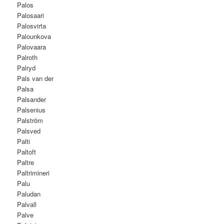
Palos
Palosaari
Palosvirta
Palounkova
Palovaara
Palroth
Palryd
Pals van der
Palsa
Palsander
Palsenius
Palström
Palsved
Palti
Paltoft
Paltre
Paltrimineri
Palu
Paludan
Palvall
Palve