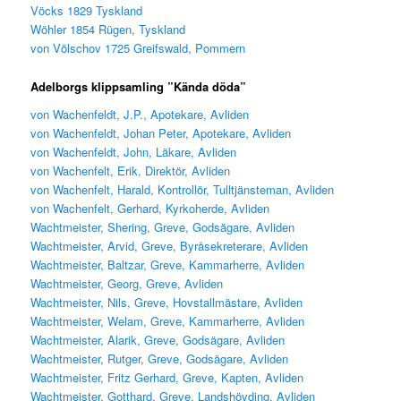
Vöcks 1829 Tyskland
Wöhler 1854 Rügen, Tyskland
von Völschov 1725 Greifswald, Pommern
Adelborgs klippsamling ”
K
ända döda”
von Wachenfeldt, J.P., Apotekare, Avliden
von Wachenfeldt, Johan Peter, Apotekare, Avliden
von Wachenfeldt, John, Läkare, Avliden
von Wachenfelt, Erik, Direktör, Avliden
von Wachenfelt, Harald, Kontrollör, Tulltjänsteman, Avliden
von Wachenfelt, Gerhard, Kyrkoherde, Avliden
Wachtmeister, Shering, Greve, Godsägare, Avliden
Wachtmeister, Arvid, Greve, Byråsekreterare, Avliden
Wachtmeister, Baltzar, Greve, Kammarherre, Avliden
Wachtmeister, Georg, Greve, Avliden
Wachtmeister, Nils, Greve, Hovstallmästare, Avliden
Wachtmeister, Welam, Greve, Kammarherre, Avliden
Wachtmeister, Alarik, Greve, Godsägare, Avliden
Wachtmeister, Rutger, Greve, Godsägare, Avliden
Wachtmeister, Fritz Gerhard, Greve, Kapten, Avliden
Wachtmeister, Gotthard, Greve, Landshövding, Avliden