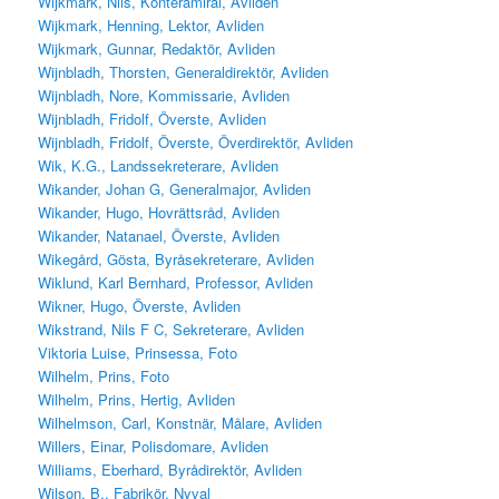
Wijkmark, Nils, Konteramiral, Avliden
Wijkmark, Henning, Lektor, Avliden
Wijkmark, Gunnar, Redaktör, Avliden
Wijnbladh, Thorsten, Generaldirektör, Avliden
Wijnbladh, Nore, Kommissarie, Avliden
Wijnbladh, Fridolf, Överste, Avliden
Wijnbladh, Fridolf, Överste, Överdirektör, Avliden
Wik, K.G., Landssekreterare, Avliden
Wikander, Johan G, Generalmajor, Avliden
Wikander, Hugo, Hovrättsråd, Avliden
Wikander, Natanael, Överste, Avliden
Wikegård, Gösta, Byråsekreterare, Avliden
Wiklund, Karl Bernhard, Professor, Avliden
Wikner, Hugo, Överste, Avliden
Wikstrand, Nils F C, Sekreterare, Avliden
Viktoria Luise, Prinsessa, Foto
Wilhelm, Prins, Foto
Wilhelm, Prins, Hertig, Avliden
Wilhelmson, Carl, Konstnär, Målare, Avliden
Willers, Einar, Polisdomare, Avliden
Williams, Eberhard, Byrådirektör, Avliden
Wilson, B., Fabrikör, Nyval