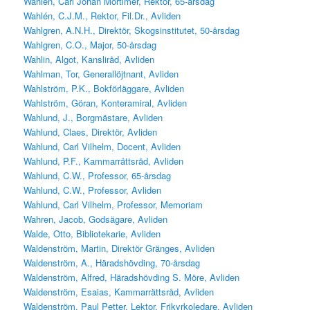
Wahlén, Carl Johan Mortimer, Rektor, 65-årsdag
Wahlén, C.J.M., Rektor, Fil.Dr., Avliden
Wahlgren, A.N.H., Direktör, Skogsinstitutet, 50-årsdag
Wahlgren, C.O., Major, 50-årsdag
Wahlin, Algot, Kansliråd, Avliden
Wahlman, Tor, Generallöjtnant, Avliden
Wahlström, P.K., Bokförläggare, Avliden
Wahlström, Göran, Konteramiral, Avliden
Wahlund, J., Borgmästare, Avliden
Wahlund, Claes, Direktör, Avliden
Wahlund, Carl Vilhelm, Docent, Avliden
Wahlund, P.F., Kammarrättsråd, Avliden
Wahlund, C.W., Professor, 65-årsdag
Wahlund, C.W., Professor, Avliden
Wahlund, Carl Vilhelm, Professor, Memoriam
Wahren, Jacob, Godsägare, Avliden
Walde, Otto, Bibliotekarie, Avliden
Waldenström, Martin, Direktör Gränges, Avliden
Waldenström, A., Häradshövding, 70-årsdag
Waldenström, Alfred, Häradshövding S. Möre, Avliden
Waldenström, Esaias, Kammarrättsråd, Avliden
Waldenström, Paul Petter, Lektor, Frikyrkoledare, Avliden