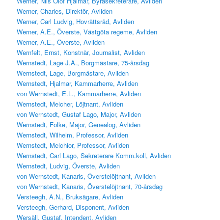
Werner, Nils Olof Hjalmar, Byråsekreterare, Avliden
Werner, Charles, Direktör, Avliden
Werner, Carl Ludvig, Hovrättsråd, Avliden
Werner, A.E., Överste, Västgöta regeme, Avliden
Werner, A.E., Överste, Avliden
Wernfelt, Ernst, Konstnär, Journalist, Avliden
Wernstedt, Lage J.A., Borgmästare, 75-årsdag
Wernstedt, Lage, Borgmästare, Avliden
Wernstedt, Hjalmar, Kammarherre, Avliden
von Wernstedt, E.L., Kammarherre, Avliden
Wernstedt, Melcher, Löjtnant, Avliden
von Wernstedt, Gustaf Lago, Major, Avliden
Wernstedt, Folke, Major, Genealog, Avliden
Wernstedt, Wilhelm, Professor, Avliden
Wernstedt, Melchior, Professor, Avliden
Wernstedt, Carl Lago, Sekreterare Komm.koll, Avliden
Wernstedt, Ludvig, Överste, Avliden
von Wernstedt, Kanaris, Överstelöjtnant, Avliden
von Wernstedt, Kanaris, Överstelöjtnant, 70-årsdag
Versteegh, A.N., Bruksägare, Avliden
Versteegh, Gerhard, Disponent, Avliden
Wersäll, Gustaf, Intendent, Avliden