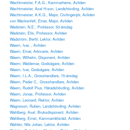
Wachtmeister, F.A.G., Kammarherre, Avliden
Wachtmeister, Axel H:son, Landshövding, Avliden
Wachtmeister, A.K.G., Major, Civilingenjör, Avliden
von Wackenfelt, Einar, Major, Avliden
Wadstein, N.E., Professor, 50-årsdag
Wadstein, Elis, Professor, Avliden
Wadström, Bertil, Lektor, Avliden
Waern, Ivar, , Avliden
Waern, Einar, Arkivarie, Avliden
Waern, Wilhelm, Disponent, Avliden
Waern, Waldemar, Godsägare, Avliden
Waern, Ivar, Godsägare, Avliden
Waern, I.L.A., Grosshandlare, 70-årsdag
Waern, Peder C., Grosshandlare, Avliden
Waern, Rudolf Pius, Häradshövding, Avliden
Waern, Jonas, Professor, Avliden
Waern, Leonard, Rektor, Avliden
Wagnsson, Ruben, Landshövding, Avliden
Wahlberg, Axel, Bruksdisponent, Avliden
Wahlberg, Ernst, Kammarrättsråd, Avliden
Wahlén, Nils Johan, Lektor, Avliden