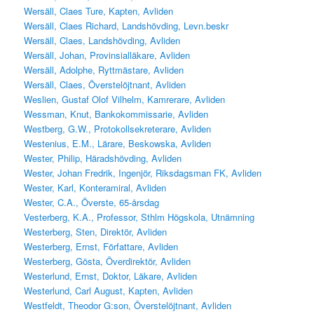
Wersäll, Claes Ture, Kapten, Avliden
Wersäll, Claes Richard, Landshövding, Levn.beskr
Wersäll, Claes, Landshövding, Avliden
Wersäll, Johan, Provinsialläkare, Avliden
Wersäll, Adolphe, Ryttmästare, Avliden
Wersäll, Claes, Överstelöjtnant, Avliden
Weslien, Gustaf Olof Vilhelm, Kamrerare, Avliden
Wessman, Knut, Bankokommissarie, Avliden
Westberg, G.W., Protokollsekreterare, Avliden
Westenius, E.M., Lärare, Beskowska, Avliden
Wester, Philip, Häradshövding, Avliden
Wester, Johan Fredrik, Ingenjör, Riksdagsman FK, Avliden
Wester, Karl, Konteramiral, Avliden
Wester, C.A., Överste, 65-årsdag
Vesterberg, K.A., Professor, Sthlm Högskola, Utnämning
Westerberg, Sten, Direktör, Avliden
Westerberg, Ernst, Författare, Avliden
Westerberg, Gösta, Överdirektör, Avliden
Westerlund, Ernst, Doktor, Läkare, Avliden
Westerlund, Carl August, Kapten, Avliden
Westfeldt, Theodor G:son, Överstelöjtnant, Avliden