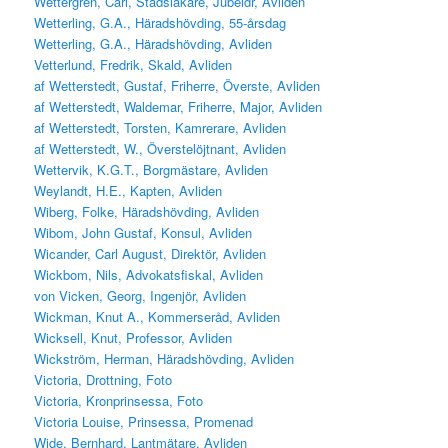
Wettergren, Carl, Stadsläkare, Jubeldr, Avliden
Wetterling, G.A., Häradshövding, 55-årsdag
Wetterling, G.A., Häradshövding, Avliden
Vetterlund, Fredrik, Skald, Avliden
af Wetterstedt, Gustaf, Friherre, Överste, Avliden
af Wetterstedt, Waldemar, Friherre, Major, Avliden
af Wetterstedt, Torsten, Kamrerare, Avliden
af Wetterstedt, W., Överstelöjtnant, Avliden
Wettervik, K.G.T., Borgmästare, Avliden
Weylandt, H.E., Kapten, Avliden
Wiberg, Folke, Häradshövding, Avliden
Wibom, John Gustaf, Konsul, Avliden
Wicander, Carl August, Direktör, Avliden
Wickbom, Nils, Advokatsfiskal, Avliden
von Vicken, Georg, Ingenjör, Avliden
Wickman, Knut A., Kommerseråd, Avliden
Wicksell, Knut, Professor, Avliden
Wickström, Herman, Häradshövding, Avliden
Victoria, Drottning, Foto
Victoria, Kronprinsessa, Foto
Victoria Louise, Prinsessa, Promenad
Wide, Bernhard, Lantmätare, Avliden