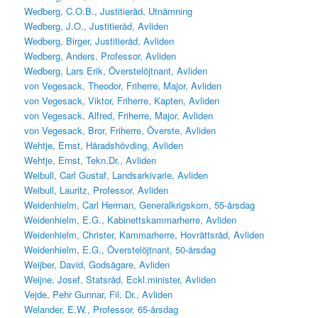
Wedberg, C.O.B., Justitieråd, Utnämning
Wedberg, J.O., Justitieråd, Avliden
Wedberg, Birger, Justitieråd, Avliden
Wedberg, Anders, Professor, Avliden
Wedberg, Lars Erik, Överstelöjtnant, Avliden
von Vegesack, Theodor, Friherre, Major, Avliden
von Vegesack, Viktor, Friherre, Kapten, Avliden
von Vegesack, Alfred, Friherre, Major, Avliden
von Vegesack, Bror, Friherre, Överste, Avliden
Wehtje, Ernst, Häradshövding, Avliden
Wehtje, Ernst, Tekn.Dr., Avliden
Weibull, Carl Gustaf, Landsarkivarie, Avliden
Weibull, Lauritz, Professor, Avliden
Weidenhielm, Carl Herman, Generalkrigskom, 55-årsdag
Weidenhielm, E.G., Kabinettskammarherre, Avliden
Weidenhielm, Christer, Kammarherre, Hovrättsråd, Avliden
Weidenhielm, E.G., Överstelöjtnant, 50-årsdag
Weijber, David, Godsägare, Avliden
Weijne, Josef, Statsråd, Eckl.minister, Avliden
Vejde, Pehr Gunnar, Fil. Dr., Avliden
Welander, E.W., Professor, 65-årsdag