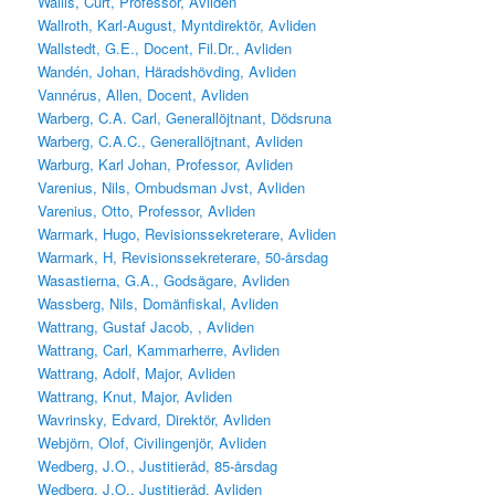
Wallis, Curt, Professor, Avliden
Wallroth, Karl-August, Myntdirektör, Avliden
Wallstedt, G.E., Docent, Fil.Dr., Avliden
Wandén, Johan, Häradshövding, Avliden
Vannérus, Allen, Docent, Avliden
Warberg, C.A. Carl, Generallöjtnant, Dödsruna
Warberg, C.A.C., Generallöjtnant, Avliden
Warburg, Karl Johan, Professor, Avliden
Varenius, Nils, Ombudsman Jvst, Avliden
Varenius, Otto, Professor, Avliden
Warmark, Hugo, Revisionssekreterare, Avliden
Warmark, H, Revisionssekreterare, 50-årsdag
Wasastierna, G.A., Godsägare, Avliden
Wassberg, Nils, Domänfiskal, Avliden
Wattrang, Gustaf Jacob, , Avliden
Wattrang, Carl, Kammarherre, Avliden
Wattrang, Adolf, Major, Avliden
Wattrang, Knut, Major, Avliden
Wavrinsky, Edvard, Direktör, Avliden
Webjörn, Olof, Civilingenjör, Avliden
Wedberg, J.O., Justitieråd, 85-årsdag
Wedberg, J.O., Justitieråd, Avliden