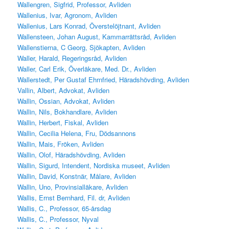
Wallengren, Sigfrid, Professor, Avliden
Wallenius, Ivar, Agronom, Avliden
Wallenius, Lars Konrad, Överstelöjtnant, Avliden
Wallensteen, Johan August, Kammarrättsråd, Avliden
Wallenstierna, C Georg, Sjökapten, Avliden
Waller, Harald, Regeringsråd, Avliden
Waller, Carl Erik, Överläkare, Med. Dr., Avliden
Wallerstedt, Per Gustaf Ehrnfried, Häradshövding, Avliden
Vallin, Albert, Advokat, Avliden
Wallin, Ossian, Advokat, Avliden
Wallin, Nils, Bokhandlare, Avliden
Wallin, Herbert, Fiskal, Avliden
Wallin, Cecilia Helena, Fru, Dödsannons
Wallin, Mais, Fröken, Avliden
Wallin, Olof, Häradshövding, Avliden
Wallin, Sigurd, Intendent, Nordiska museet, Avliden
Wallin, David, Konstnär, Målare, Avliden
Wallin, Uno, Provinsialläkare, Avliden
Wallis, Ernst Bernhard, Fil. dr, Avliden
Wallis, C., Professor, 65-årsdag
Wallis, C., Professor, Nyval