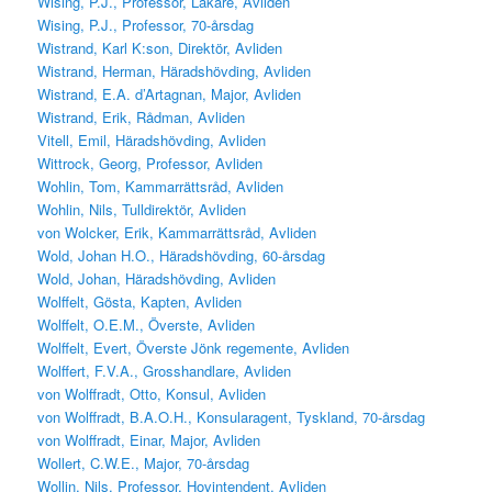
Wising, P.J., Professor, Läkare, Avliden
Wising, P.J., Professor, 70-årsdag
Wistrand, Karl K:son, Direktör, Avliden
Wistrand, Herman, Häradshövding, Avliden
Wistrand, E.A. d’Artagnan, Major, Avliden
Wistrand, Erik, Rådman, Avliden
Vitell, Emil, Häradshövding, Avliden
Wittrock, Georg, Professor, Avliden
Wohlin, Tom, Kammarrättsråd, Avliden
Wohlin, Nils, Tulldirektör, Avliden
von Wolcker, Erik, Kammarrättsråd, Avliden
Wold, Johan H.O., Häradshövding, 60-årsdag
Wold, Johan, Häradshövding, Avliden
Wolffelt, Gösta, Kapten, Avliden
Wolffelt, O.E.M., Överste, Avliden
Wolffelt, Evert, Överste Jönk regemente, Avliden
Wolffert, F.V.A., Grosshandlare, Avliden
von Wolffradt, Otto, Konsul, Avliden
von Wolffradt, B.A.O.H., Konsularagent, Tyskland, 70-årsdag
von Wolffradt, Einar, Major, Avliden
Wollert, C.W.E., Major, 70-årsdag
Wollin, Nils, Professor, Hovintendent, Avliden