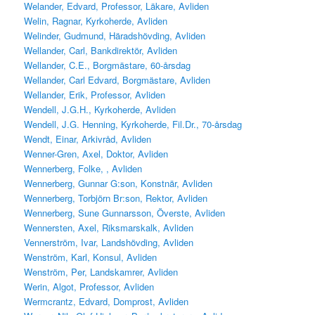
Welander, Edvard, Professor, Läkare, Avliden
Welin, Ragnar, Kyrkoherde, Avliden
Welinder, Gudmund, Häradshövding, Avliden
Wellander, Carl, Bankdirektör, Avliden
Wellander, C.E., Borgmästare, 60-årsdag
Wellander, Carl Edvard, Borgmästare, Avliden
Wellander, Erik, Professor, Avliden
Wendell, J.G.H., Kyrkoherde, Avliden
Wendell, J.G. Henning, Kyrkoherde, Fil.Dr., 70-årsdag
Wendt, Einar, Arkivråd, Avliden
Wenner-Gren, Axel, Doktor, Avliden
Wennerberg, Folke, , Avliden
Wennerberg, Gunnar G:son, Konstnär, Avliden
Wennerberg, Torbjörn Br:son, Rektor, Avliden
Wennerberg, Sune Gunnarsson, Överste, Avliden
Wennersten, Axel, Riksmarskalk, Avliden
Vennerström, Ivar, Landshövding, Avliden
Wenström, Karl, Konsul, Avliden
Wenström, Per, Landskamrer, Avliden
Werin, Algot, Professor, Avliden
Wermcrantz, Edvard, Domprost, Avliden