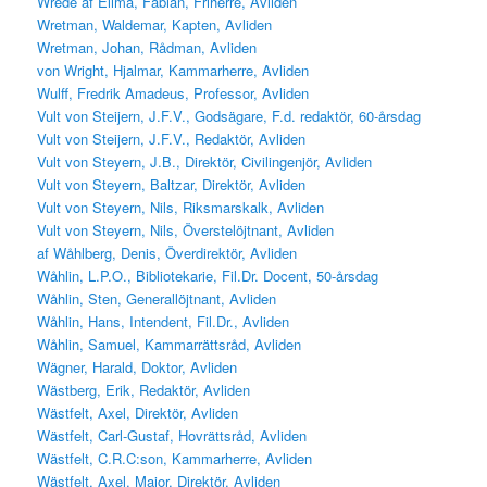
Wrede af Elimä, Fabian, Friherre, Avliden
Wretman, Waldemar, Kapten, Avliden
Wretman, Johan, Rådman, Avliden
von Wright, Hjalmar, Kammarherre, Avliden
Wulff, Fredrik Amadeus, Professor, Avliden
Vult von Steijern, J.F.V., Godsägare, F.d. redaktör, 60-årsdag
Vult von Steijern, J.F.V., Redaktör, Avliden
Vult von Steyern, J.B., Direktör, Civilingenjör, Avliden
Vult von Steyern, Baltzar, Direktör, Avliden
Vult von Steyern, Nils, Riksmarskalk, Avliden
Vult von Steyern, Nils, Överstelöjtnant, Avliden
af Wåhlberg, Denis, Överdirektör, Avliden
Wåhlin, L.P.O., Bibliotekarie, Fil.Dr. Docent, 50-årsdag
Wåhlin, Sten, Generallöjtnant, Avliden
Wåhlin, Hans, Intendent, Fil.Dr., Avliden
Wåhlin, Samuel, Kammarrättsråd, Avliden
Wägner, Harald, Doktor, Avliden
Wästberg, Erik, Redaktör, Avliden
Wästfelt, Axel, Direktör, Avliden
Wästfelt, Carl-Gustaf, Hovrättsråd, Avliden
Wästfelt, C.R.C:son, Kammarherre, Avliden
Wästfelt, Axel, Major, Direktör, Avliden