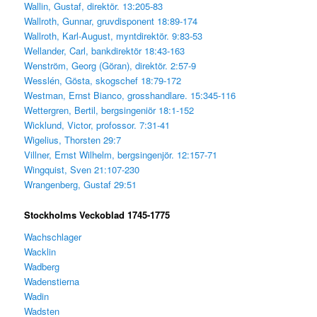
Wallin, Gustaf, direktör. 13:205-83
Wallroth, Gunnar, gruvdisponent 18:89-174
Wallroth, Karl-August, myntdirektör. 9:83-53
Wellander, Carl, bankdirektör 18:43-163
Wenström, Georg (Göran), direktör. 2:57-9
Wesslén, Gösta, skogschef 18:79-172
Westman, Ernst Bianco, grosshandlare. 15:345-116
Wettergren, Bertil, bergsingeniör 18:1-152
Wicklund, Victor, profossor. 7:31-41
Wigelius, Thorsten 29:7
Villner, Ernst Wilhelm, bergsingenjör. 12:157-71
Wingquist, Sven 21:107-230
Wrangenberg, Gustaf 29:51
Stockholms Veckoblad 1745-1775
Wachschlager
Wacklin
Wadberg
Wadenstierna
Wadin
Wadsten