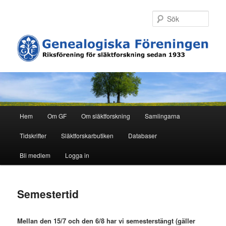
Hoppa
till
Sök
primärt
innehåll
H
Hem
Om GF
Om släktforskning
Samlingarna
u
v
Tidskrifter
Släktforskarbutiken
Databaser
u
d
Bli medlem
Logga in
m
e
n
Semestertid
y
Mellan den 15/7 och den 6/8 har vi semesterstängt (gäller