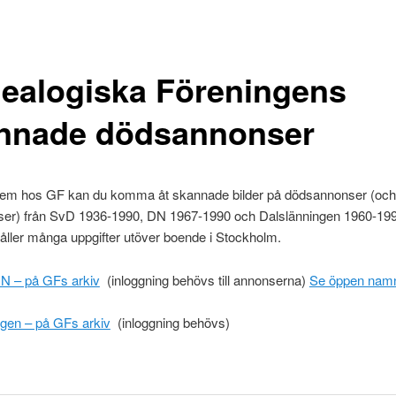
ealogiska Föreningens
nnade dödsannonser
m hos GF kan du komma åt skannade bilder på dödsannonser (och
tiser) från SvD 1936-1990, DN 1967-1990 och Dalslänningen 1960-19
åller många uppgifter utöver boende i Stockholm.
N – på GFs arkiv
(inloggning behövs till annonserna)
Se öppen namn
ngen – på GFs arkiv
(inloggning behövs)