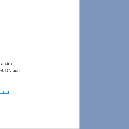
 andra
99. DN och
lista