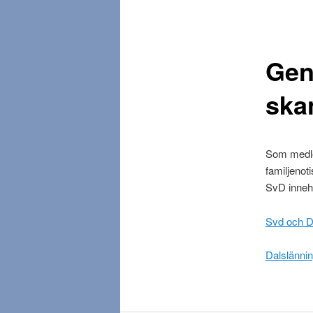
d
m
e
n
Gen
y
ska
Som medle
familjeno
SvD inneh
Svd och D
Dalslänni