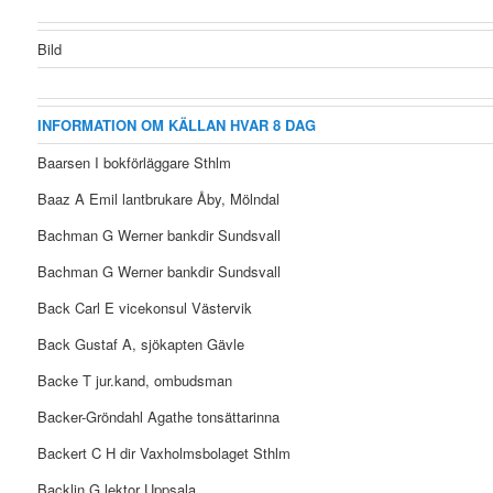
Bild
INFORMATION OM KÄLLAN HVAR 8 DAG
Baarsen I bokförläggare Sthlm
Baaz A Emil lantbrukare Åby, Mölndal
Bachman G Werner bankdir Sundsvall
Bachman G Werner bankdir Sundsvall
Back Carl E vicekonsul Västervik
Back Gustaf A, sjökapten Gävle
Backe T jur.kand, ombudsman
Backer-Gröndahl Agathe tonsättarinna
Backert C H dir Vaxholmsbolaget Sthlm
Backlin G lektor Uppsala