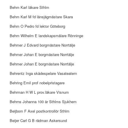
Behm Karl läkare Sthlm
Behm Karl M fd länsjägmästare Skara
Behm O Pedro fd lektor Göteborg
Behm Wilhelm E landskapsmålare Rönninge
Behmer J Edvard borgmästare Norrtälje
Behmer Johan E borgmästare Norrtälje
Behmer Johan E borgmästare Norrtälje
Behrentz Inga skådespelare Vasateatern
Behring Emil prof nobelpristagare
Behrman H W L prov.läkare Visnum
Behrns Johanna 100 år Sthlms Sjukhem
Beijbom F Axel postkontrollör Sthlm
Beijer Carl G B rådman Askersund