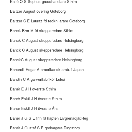
Ballé O S Sophus grosshandlare Sthlm
Baltzer August övering Göteborg
Baltzer C E Lauritz fd teckn.lärare Göteborg
Banck Bror M fd skeppsredare Sthlm
Banck C August skeppsredare Helsingborg
Banck C August skeppsredare Helsingborg
BanckC August skeppsredare Helsingborg
Bancroft Edgar A amerikansk amb. i Japan
Bandin C A garverifabrikör Luleå
Banér E J H överste Sthlm
Banér Eskil J H överste Sthlm
Banér Eskil J H överste Åhs
Banér J G S E frih fd kapten Livgrenadjär.Reg
Banér J Gustaf S E godsägare Ringstorp