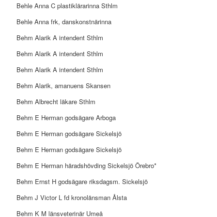
Behle Anna C plastiklärarinna Sthlm
Behle Anna frk, danskonstnärinna
Behm Alarik A intendent Sthlm
Behm Alarik A intendent Sthlm
Behm Alarik A intendent Sthlm
Behm Alarik, amanuens Skansen
Behm Albrecht läkare Sthlm
Behm E Herman godsägare Arboga
Behm E Herman godsägare Sickelsjö
Behm E Herman godsägare Sickelsjö
Behm E Herman häradshövding Sickelsjö Örebro*
Behm Ernst H godsägare riksdagsm. Sickelsjö
Behm J Victor L fd kronolänsman Ålsta
Behm K M länsveterinär Umeå