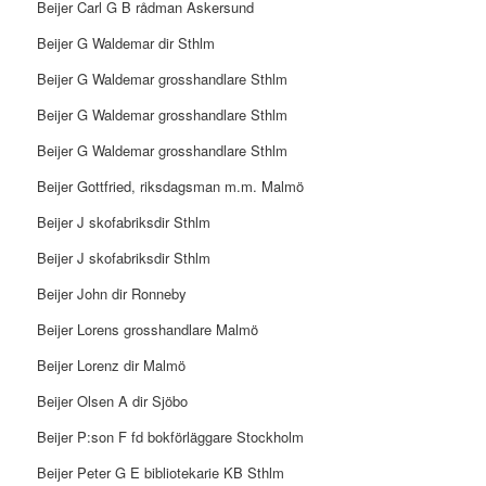
Beijer Carl G B rådman Askersund
Beijer G Waldemar dir Sthlm
Beijer G Waldemar grosshandlare Sthlm
Beijer G Waldemar grosshandlare Sthlm
Beijer G Waldemar grosshandlare Sthlm
Beijer Gottfried, riksdagsman m.m. Malmö
Beijer J skofabriksdir Sthlm
Beijer J skofabriksdir Sthlm
Beijer John dir Ronneby
Beijer Lorens grosshandlare Malmö
Beijer Lorenz dir Malmö
Beijer Olsen A dir Sjöbo
Beijer P:son F fd bokförläggare Stockholm
Beijer Peter G E bibliotekarie KB Sthlm