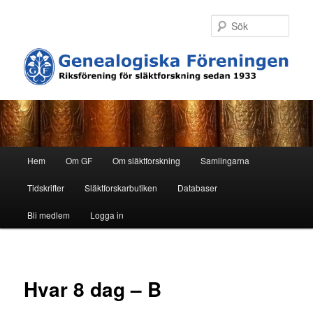
Hoppa
till
Sök
primärt
innehåll
H
Hem
Om GF
Om släktforskning
Samlingarna
u
v
Tidskrifter
Släktforskarbutiken
Databaser
u
d
Bli medlem
Logga in
m
e
n
y
Hvar 8 dag – B