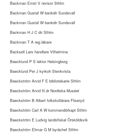
Backman Ernst V revisor Sthlm
Backman Gustaf W bankdir Sundsvall
Backman Gustaf W bankdir Sundsvall
Backman H J C dir Sthlm
Backman T A reg.läkare
Backsell Lars handlare Vilhelmina
Baecklund P S lektor Helsingborg
Baecklund Per J kyrkoh Stenkvista
Baeckström Arvid F E bibliotekarie Sthlm
Baeckström Arvid fil.dr Nordiska Muséet
Baeckström B Albert folkskollärare Fliseryd
Baeckström Carl A W kommendörkapt Sthlm
Baeckström E Ludvig landsfiskal Örsköldsvik
Baeckström Elimar G M byråchef Sthlm