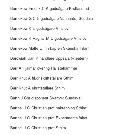
Barnekow Fredrik C K godsägare Krstianstad
Barnekow G C E godsägare Vannaröd, Sösdala
Barnekow K E godsägare Vinslöv
Barnekow K Ragnar M D godsägare Vinslöv
Barnekow Malte E frih kapten Skånska Infant.
Barowiak Carl P handlare Uppsala (+teatern)
Barr A Hjalmar övering Hallstahammar
Barr Knut A fil.dr skriftställare Sthlm
Barr Knut A skriftställare Sthlm
Barth J Chr disponent Svartvik Sundsvall
Barthel J G Christian prof bakteriolog Sthlm*
Barthel J G Christian prof Experimentalfältet
Barthel J G Christian prof Sthlm