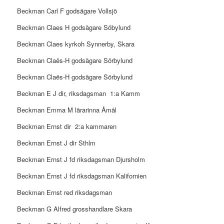
Beckman Carl F godsägare Vollsjö
Beckman Claes H godsägare Söbylund
Beckman Claes kyrkoh Synnerby, Skara
Beckman Claës-H godsägare Sörbylund
Beckman Claës-H godsägare Sörbylund
Beckman E J dir, riksdagsman
1:a Kamm
Beckman Emma M lärarinna Åmål
Beckman Ernst dir
2:a kammaren
Beckman Ernst J dir Sthlm
Beckman Ernst J fd riksdagsman Djursholm
Beckman Ernst J fd riksdagsman Kalifornien
Beckman Ernst red riksdagsman
Beckman G Alfred grosshandlare Skara