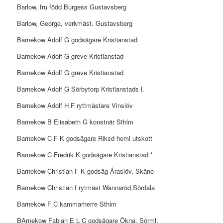
Barlow, fru född Burgess Gustavsberg
Barlow, George, verkmäst. Gustavsberg
Barnekow Adolf G godsägare Kristianstad
Barnekow Adolf G greve Kristianstad
Barnekow Adolf G greve Kristianstad
Barnekow Adolf G Sörbytorp Kristianstads l.
Barnekow Adolf H F ryttmästare Vinslöv
Barnekow B Elisabeth G konstnär Sthlm
Barnekow C F K godsägare Riksd heml utskott
Barnekow C Fredrik K godsägare Kristianstad *
Barnekow Christian F K godsäg Åraslöv, Skåne
Barnekow Christian f rytmäst Wannaröd,Sördala
Barnekow F C kammarherre Sthlm
BArnekow Fabian E L C godsägare Ökna, Sörml.