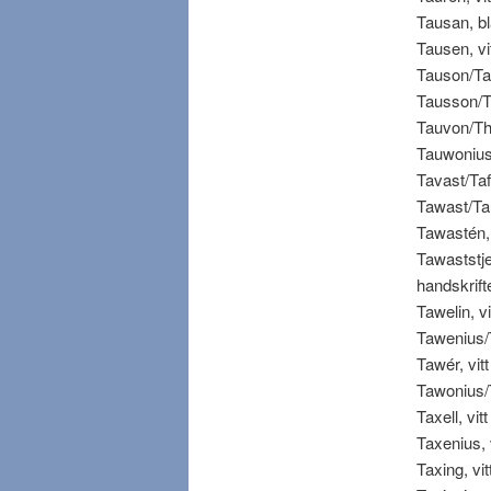
Tausan, blå
Tausen, vitt
Tauson/Tau
Tausson/Tau
Tauvon/Tha
Tauwonius/T
Tavast/Tafw
Tawast/Taua
Tawastén, b
Tawaststje
handskrifte
Tawelin, vit
Tawenius/Th
Tawér, vitt 
Tawonius/Th
Taxell, vitt
Taxenius, vi
Taxing, vitt