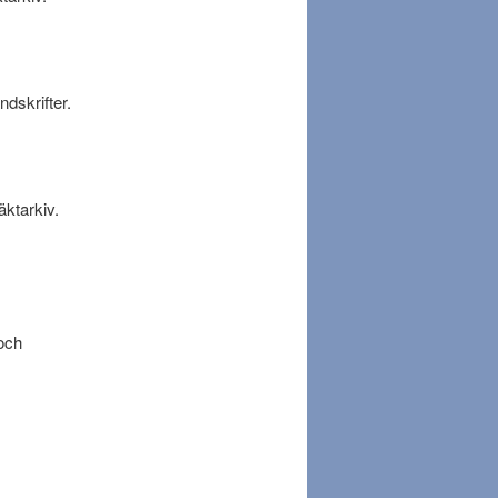
ndskrifter.
äktarkiv.
 och