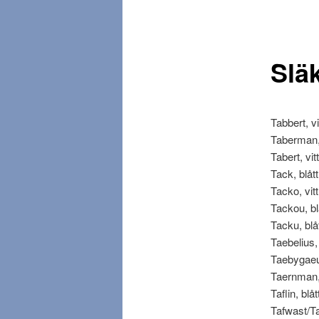
d
m
e
n
Slä
y
Tabbert, vit
Taberman, v
Tabert, vitt
Tack, blått
Tacko, vitt 
Tackou, blå
Tacku, blåt
Taebelius, v
Taebygaeus,
Taernman, v
Taflin, blåt
Tafwast/Tav