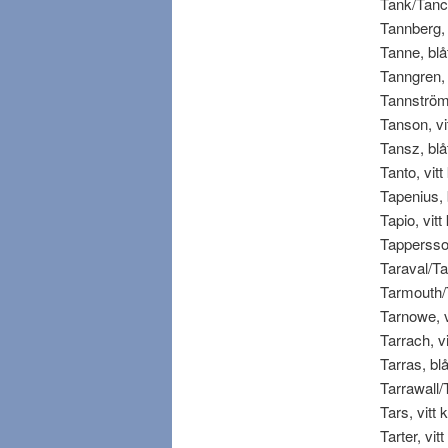
Tank/Tanck
Tannberg, v
Tanne, blåt
Tanngren, v
Tannström, 
Tanson, vitt
Tansz, blåt
Tanto, vitt 
Tapenius, b
Tapio, vitt 
Tappersson,
Taraval/Taa
Tarmouth/T
Tarnowe, vi
Tarrach, vit
Tarras, blå
Tarrawall/T
Tars, vitt k
Tarter, vitt