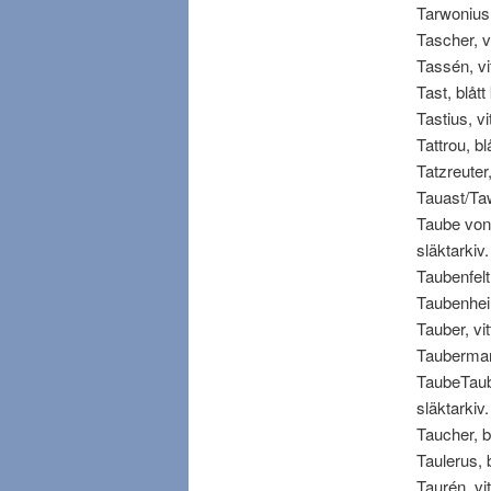
Tarwonius, 
Tascher, vit
Tassén, vitt
Tast, blått 
Tastius, vit
Tattrou, blå
Tatzreuter, 
Tauast/Tawa
Taube von 
släktarkiv.
Taubenfelt,
Taubenheim,
Tauber, vitt
Tauberman, 
TaubeTaube,
släktarkiv.
Taucher, bl
Taulerus, b
Taurén, vitt