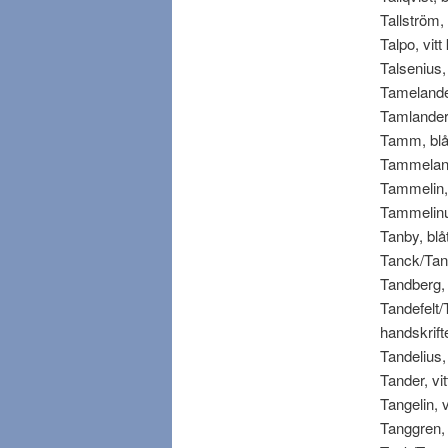
Tallström, 
Talpo, vitt 
Talsenius, v
Tamelander
Tamlander/
Tamm, blått
Tammelander
Tammelin, b
Tammelinus,
Tanby, blåt
Tanck/Tank,
Tandberg, b
Tandefelt/T
handskrifte
Tandelius, v
Tander, vitt
Tangelin, vi
Tanggren, b