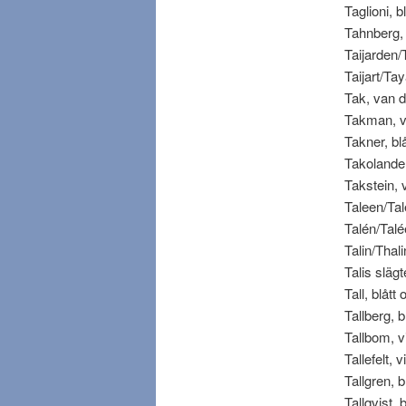
Taglioni, bl
Tahnberg, b
Taijarden/T
Taijart/Taya
Tak, van der
Takman, vit
Takner, blåt
Takolander,
Takstein, v
Taleen/Talén
Talén/Talée
Talin/Thalin
Talis slägte
Tall, blått
Tallberg, b
Tallbom, vit
Tallefelt, v
Tallgren, bl
Tallqvist, 