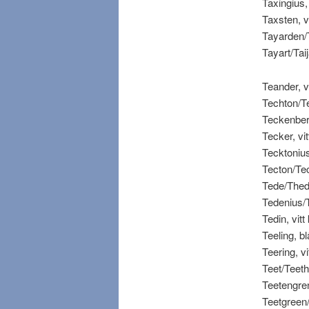
Taxingius, v
Taxsten, vit
Tayarden/Ta
Tayart/Taija
Teander, vit
Techton/Tec
Teckenberg,
Tecker, vitt
Tecktonius, 
Tecton/Tech
Tede/Thede,
Tedenius/Th
Tedin, vitt 
Teeling, blå
Teering, vit
Teet/Teeth,
Teetengren/
Teetgreen/T