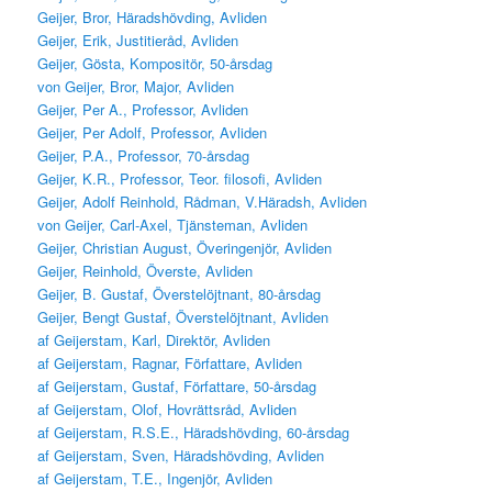
Geijer, Bror, Häradshövding, Avliden
Geijer, Erik, Justitieråd, Avliden
Geijer, Gösta, Kompositör, 50-årsdag
von Geijer, Bror, Major, Avliden
Geijer, Per A., Professor, Avliden
Geijer, Per Adolf, Professor, Avliden
Geijer, P.A., Professor, 70-årsdag
Geijer, K.R., Professor, Teor. filosofi, Avliden
Geijer, Adolf Reinhold, Rådman, V.Häradsh, Avliden
von Geijer, Carl-Axel, Tjänsteman, Avliden
Geijer, Christian August, Överingenjör, Avliden
Geijer, Reinhold, Överste, Avliden
Geijer, B. Gustaf, Överstelöjtnant, 80-årsdag
Geijer, Bengt Gustaf, Överstelöjtnant, Avliden
af Geijerstam, Karl, Direktör, Avliden
af Geijerstam, Ragnar, Författare, Avliden
af Geijerstam, Gustaf, Författare, 50-årsdag
af Geijerstam, Olof, Hovrättsråd, Avliden
af Geijerstam, R.S.E., Häradshövding, 60-årsdag
af Geijerstam, Sven, Häradshövding, Avliden
af Geijerstam, T.E., Ingenjör, Avliden