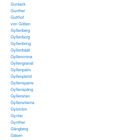
Gunlack
Gunther
Gutthof
von Güben
Gyllenberg
Gyllenborg
Gyllenbring
Gyllenbååt
Gyllencrona
Gyllengranat
Gyllenpalm
Gyllenpistol
Gyllensparre
Gyllenspång
Gyllensten
Gyllenstierna
Gylström
Gynter
Gynther
Gångberg
Gåsen