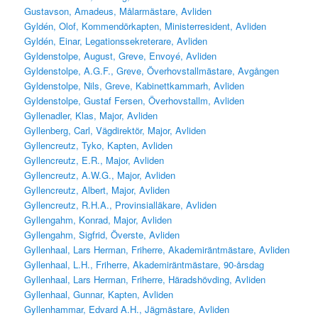
Gustavson, Amadeus, Målarmästare, Avliden
Gyldén, Olof, Kommendörkapten, Ministerresident, Avliden
Gyldén, Einar, Legationssekreterare, Avliden
Gyldenstolpe, August, Greve, Envoyé, Avliden
Gyldenstolpe, A.G.F., Greve, Överhovstallmästare, Avgången
Gyldenstolpe, Nils, Greve, Kabinettkammarh, Avliden
Gyldenstolpe, Gustaf Fersen, Överhovstallm, Avliden
Gyllenadler, Klas, Major, Avliden
Gyllenberg, Carl, Vägdirektör, Major, Avliden
Gyllencreutz, Tyko, Kapten, Avliden
Gyllencreutz, E.R., Major, Avliden
Gyllencreutz, A.W.G., Major, Avliden
Gyllencreutz, Albert, Major, Avliden
Gyllencreutz, R.H.A., Provinsialläkare, Avliden
Gyllengahm, Konrad, Major, Avliden
Gyllengahm, Sigfrid, Överste, Avliden
Gyllenhaal, Lars Herman, Friherre, Akademiräntmästare, Avliden
Gyllenhaal, L.H., Friherre, Akademiräntmästare, 90-årsdag
Gyllenhaal, Lars Herman, Friherre, Häradshövding, Avliden
Gyllenhaal, Gunnar, Kapten, Avliden
Gyllenhammar, Edvard A.H., Jägmästare, Avliden