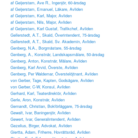
af Geijerstam, Ave R., Ingenjör, 60-årsdag
af Geijerstam, Emanuel, Läkare, Avliden
af Geijerstam, Karl, Major, Avliden
af Geijerstam, Nils, Major, Avliden
af Geijerstam, Karl Gustaf, Trafikchef, Avliden
Gellerstedt, A.T., Skald, Överintendent, 75-årsdag
Gellerstedt, A.T., Skald, Sv. Akademin, Avliden
Genberg, N.A., Borgmästare, 55-årsdag
Genberg, A., Konstnär, Landskapsmålare, 50-årsdag
Genberg, Anton, Konstnär, Målare, Avliden
Genberg, Karl Arvid, Överste, Avliden
Genberg, Per Waldemar, Överstelöjtnant, Avliden
von Gerber, Tage, Kapten, Godsägare, Avliden
von Gerber, C-W, Konsul, Avliden
Gerhard, Karl, Teaterdirektör, Avliden
Gerle, Aron, Konstnär, Avliden
Gernandt, Christian, Bokförläggare, 75-årsdag
Gewalt, Ivar, Baningenjör, Avliden
Gewert, Ivar, Generalintendent, Avliden
Gezelius, Birger, Advokat, Avliden
Giertta, Adam, Friherre, Hovrättsråd, Avliden