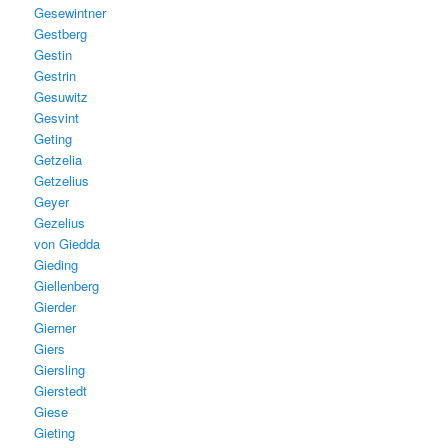
Gesewintner
Gestberg
Gestin
Gestrin
Gesuwitz
Gesvint
Geting
Getzelia
Getzelius
Geyer
Gezelius
von Giedda
Gieding
Giellenberg
Gierder
Gierner
Giers
Giersling
Gierstedt
Giese
Gieting