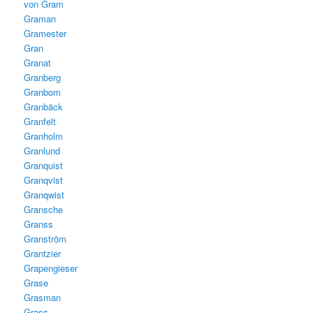
von Gram
Graman
Gramester
Gran
Granat
Granberg
Granbom
Granbäck
Granfelt
Granholm
Granlund
Granquist
Granqvist
Granqwist
Gransche
Granss
Granström
Grantzier
Grapengieser
Grase
Grasman
Grass