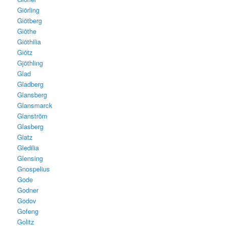
Giörling
Giötberg
Giöthe
Giöthilia
Giötz
Gjöthling
Glad
Gladberg
Glansberg
Glansmarck
Glanström
Glasberg
Glatz
Gledilia
Glensing
Gnospelius
Gode
Godner
Godov
Gofeng
Golitz