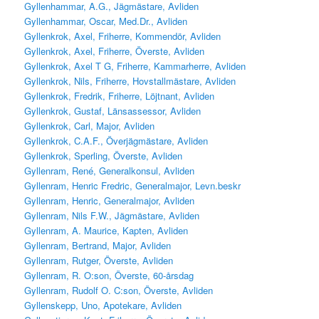
Gyllenhammar, A.G., Jägmästare, Avliden
Gyllenhammar, Oscar, Med.Dr., Avliden
Gyllenkrok, Axel, Friherre, Kommendör, Avliden
Gyllenkrok, Axel, Friherre, Överste, Avliden
Gyllenkrok, Axel T G, Friherre, Kammarherre, Avliden
Gyllenkrok, Nils, Friherre, Hovstallmästare, Avliden
Gyllenkrok, Fredrik, Friherre, Löjtnant, Avliden
Gyllenkrok, Gustaf, Länsassessor, Avliden
Gyllenkrok, Carl, Major, Avliden
Gyllenkrok, C.A.F., Överjägmästare, Avliden
Gyllenkrok, Sperling, Överste, Avliden
Gyllenram, René, Generalkonsul, Avliden
Gyllenram, Henric Fredric, Generalmajor, Levn.beskr
Gyllenram, Henric, Generalmajor, Avliden
Gyllenram, Nils F.W., Jägmästare, Avliden
Gyllenram, A. Maurice, Kapten, Avliden
Gyllenram, Bertrand, Major, Avliden
Gyllenram, Rutger, Överste, Avliden
Gyllenram, R. O:son, Överste, 60-årsdag
Gyllenram, Rudolf O. C:son, Överste, Avliden
Gyllenskepp, Uno, Apotekare, Avliden