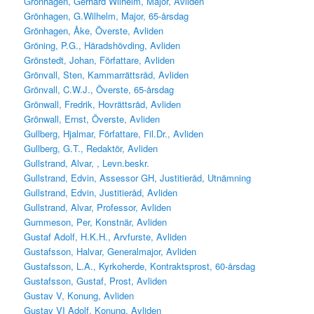
Grönhagen, Gerhard Wilhelm, Major, Avliden
Grönhagen, G.Wilhelm, Major, 65-årsdag
Grönhagen, Åke, Överste, Avliden
Gröning, P.G., Häradshövding, Avliden
Grönstedt, Johan, Författare, Avliden
Grönvall, Sten, Kammarrättsråd, Avliden
Grönvall, C.W.J., Överste, 65-årsdag
Grönwall, Fredrik, Hovrättsråd, Avliden
Grönwall, Ernst, Överste, Avliden
Gullberg, Hjalmar, Författare, Fil.Dr., Avliden
Gullberg, G.T., Redaktör, Avliden
Gullstrand, Alvar, , Levn.beskr.
Gullstrand, Edvin, Assessor GH, Justitieråd, Utnämning
Gullstrand, Edvin, Justitieråd, Avliden
Gullstrand, Alvar, Professor, Avliden
Gummeson, Per, Konstnär, Avliden
Gustaf Adolf, H.K.H., Arvfurste, Avliden
Gustafsson, Halvar, Generalmajor, Avliden
Gustafsson, L.A., Kyrkoherde, Kontraktsprost, 60-årsdag
Gustafsson, Gustaf, Prost, Avliden
Gustav V, Konung, Avliden
Gustav VI Adolf, Konung, Avliden