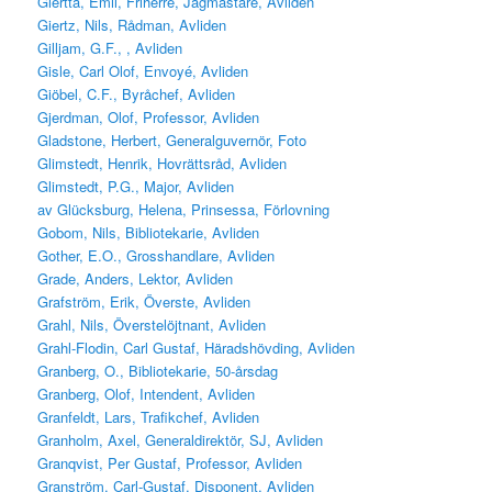
Giertta, Emil, Friherre, Jägmästare, Avliden
Giertz, Nils, Rådman, Avliden
Gilljam, G.F., , Avliden
Gisle, Carl Olof, Envoyé, Avliden
Giöbel, C.F., Byråchef, Avliden
Gjerdman, Olof, Professor, Avliden
Gladstone, Herbert, Generalguvernör, Foto
Glimstedt, Henrik, Hovrättsråd, Avliden
Glimstedt, P.G., Major, Avliden
av Glücksburg, Helena, Prinsessa, Förlovning
Gobom, Nils, Bibliotekarie, Avliden
Gother, E.O., Grosshandlare, Avliden
Grade, Anders, Lektor, Avliden
Grafström, Erik, Överste, Avliden
Grahl, Nils, Överstelöjtnant, Avliden
Grahl-Flodin, Carl Gustaf, Häradshövding, Avliden
Granberg, O., Bibliotekarie, 50-årsdag
Granberg, Olof, Intendent, Avliden
Granfeldt, Lars, Trafikchef, Avliden
Granholm, Axel, Generaldirektör, SJ, Avliden
Granqvist, Per Gustaf, Professor, Avliden
Granström, Carl-Gustaf, Disponent, Avliden