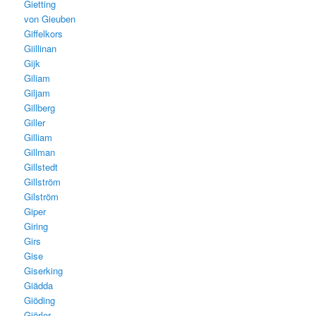
Gietting
von Gieuben
Giffelkors
Giillinan
Gijk
Giliam
Giljam
Gillberg
Giller
Gilliam
Gillman
Gillstedt
Gillström
Gilström
Giper
Giring
Girs
Gise
Giserking
Giädda
Giöding
Giörler