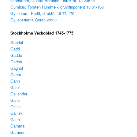
Granström, Gustaf Abraham, direktör. 13:235-91
Gumlius, Torsten Hummel-, gruvdisponent 18:61-168
Gyllenram, Bertil, direktör 18:73-170
Gyllenstierna Göran 29:33
Stockholms Veckoblad 1745-1775
Gabriel
Gadd
Gadde
Gadon
Gagnot
Gahm
Gahn
Galer
Gallander
Galle
Gallin
Galliski
Galm
Gammal
Gamner