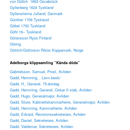
von Gülich 1663 Osnabrück
Gyllenberg 1624 Tyskland
Gyllenstierna Jutland, Danmark
Günther 1706 Tyskland
Göbel 1750 Tyskland
Göhl 16– Tyskland
Göransson Ryss Finland
Göring
Götrich/Güttorson Röros Kopparverk, Norge
Adelborgs klippsamling ”
K
ända döda”
Gabrielsson, Samuel, Prost, Avliden
Gadd, Hemming, , Levn.beskr
Gadd, H., General, 75-årsdag
Gadd, Hemming, General, Oskar II stab, Avliden
Gadd, Hugo, Generalmajor, Avliden
Gadd, Sture, Kabinettskammarherre, Generalmajor, Avliden
Gadd, Hemming, Kammarherre, Avliden
Gadd, Edvard, Revisionssekreterare, Avliden
Gadd, Daniel, Sekreterare, Avliden
Gadd, Valdemar, Sekreterare, Avliden