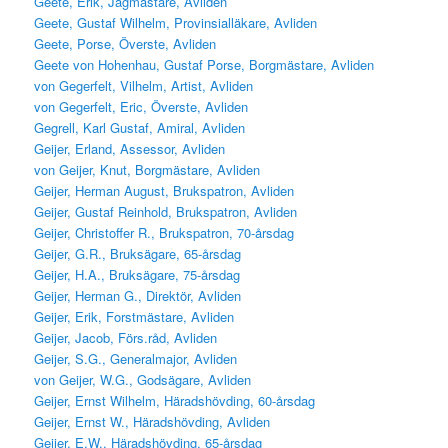
Geete, Erik, Jägmästare, Avliden
Geete, Gustaf Wilhelm, Provinsialläkare, Avliden
Geete, Porse, Överste, Avliden
Geete von Hohenhau, Gustaf Porse, Borgmästare, Avliden
von Gegerfelt, Vilhelm, Artist, Avliden
von Gegerfelt, Eric, Överste, Avliden
Gegrell, Karl Gustaf, Amiral, Avliden
Geijer, Erland, Assessor, Avliden
von Geijer, Knut, Borgmästare, Avliden
Geijer, Herman August, Brukspatron, Avliden
Geijer, Gustaf Reinhold, Brukspatron, Avliden
Geijer, Christoffer R., Brukspatron, 70-årsdag
Geijer, G.R., Bruksägare, 65-årsdag
Geijer, H.A., Bruksägare, 75-årsdag
Geijer, Herman G., Direktör, Avliden
Geijer, Erik, Forstmästare, Avliden
Geijer, Jacob, Förs.råd, Avliden
Geijer, S.G., Generalmajor, Avliden
von Geijer, W.G., Godsägare, Avliden
Geijer, Ernst Wilhelm, Häradshövding, 60-årsdag
Geijer, Ernst W., Häradshövding, Avliden
Geijer, E.W., Häradshövding, 65-årsdag