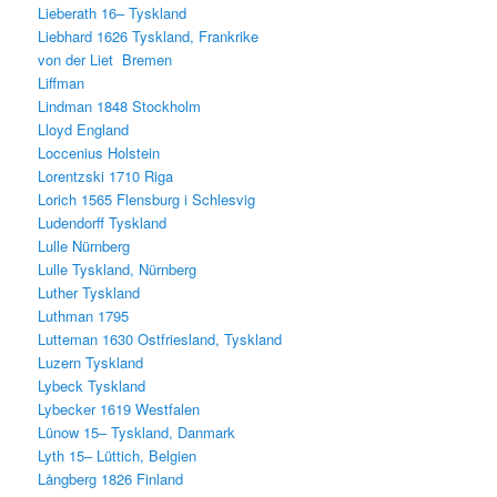
Lieberath 16– Tyskland
Liebhard 1626 Tyskland, Frankrike
von der Liet Bremen
Liffman
Lindman 1848 Stockholm
Lloyd England
Loccenius Holstein
Lorentzski 1710 Riga
Lorich 1565 Flensburg i Schlesvig
Ludendorff Tyskland
Lulle Nürnberg
Lulle Tyskland, Nürnberg
Luther Tyskland
Luthman 1795
Lutteman 1630 Ostfriesland, Tyskland
Luzern Tyskland
Lybeck Tyskland
Lybecker 1619 Westfalen
Lünow 15– Tyskland, Danmark
Lyth 15– Lüttich, Belgien
Långberg 1826 Finland