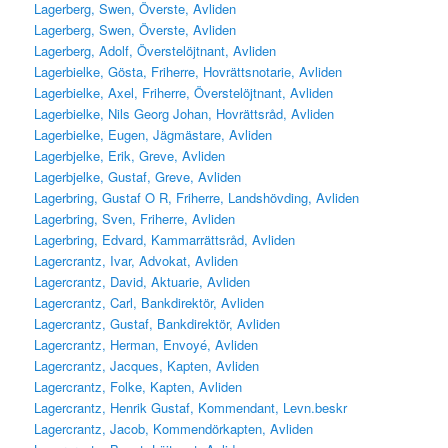
Lagerberg, Swen, Överste, Avliden
Lagerberg, Swen, Överste, Avliden
Lagerberg, Adolf, Överstelöjtnant, Avliden
Lagerbielke, Gösta, Friherre, Hovrättsnotarie, Avliden
Lagerbielke, Axel, Friherre, Överstelöjtnant, Avliden
Lagerbielke, Nils Georg Johan, Hovrättsråd, Avliden
Lagerbielke, Eugen, Jägmästare, Avliden
Lagerbjelke, Erik, Greve, Avliden
Lagerbjelke, Gustaf, Greve, Avliden
Lagerbring, Gustaf O R, Friherre, Landshövding, Avliden
Lagerbring, Sven, Friherre, Avliden
Lagerbring, Edvard, Kammarrättsråd, Avliden
Lagercrantz, Ivar, Advokat, Avliden
Lagercrantz, David, Aktuarie, Avliden
Lagercrantz, Carl, Bankdirektör, Avliden
Lagercrantz, Gustaf, Bankdirektör, Avliden
Lagercrantz, Herman, Envoyé, Avliden
Lagercrantz, Jacques, Kapten, Avliden
Lagercrantz, Folke, Kapten, Avliden
Lagercrantz, Henrik Gustaf, Kommendant, Levn.beskr
Lagercrantz, Jacob, Kommendörkapten, Avliden