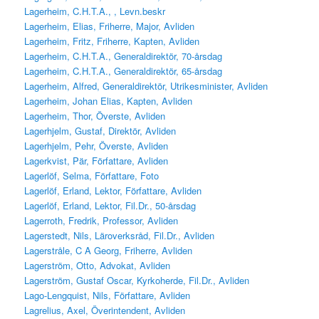
Lagerheim, C.H.T.A., , Levn.beskr
Lagerheim, Elias, Friherre, Major, Avliden
Lagerheim, Fritz, Friherre, Kapten, Avliden
Lagerheim, C.H.T.A., Generaldirektör, 70-årsdag
Lagerheim, C.H.T.A., Generaldirektör, 65-årsdag
Lagerheim, Alfred, Generaldirektör, Utrikesminister, Avliden
Lagerheim, Johan Elias, Kapten, Avliden
Lagerheim, Thor, Överste, Avliden
Lagerhjelm, Gustaf, Direktör, Avliden
Lagerhjelm, Pehr, Överste, Avliden
Lagerkvist, Pär, Författare, Avliden
Lagerlöf, Selma, Författare, Foto
Lagerlöf, Erland, Lektor, Författare, Avliden
Lagerlöf, Erland, Lektor, Fil.Dr., 50-årsdag
Lagerroth, Fredrik, Professor, Avliden
Lagerstedt, Nils, Läroverksråd, Fil.Dr., Avliden
Lagerstråle, C A Georg, Friherre, Avliden
Lagerström, Otto, Advokat, Avliden
Lagerström, Gustaf Oscar, Kyrkoherde, Fil.Dr., Avliden
Lago-Lengquist, Nils, Författare, Avliden
Lagrelius, Axel, Överintendent, Avliden