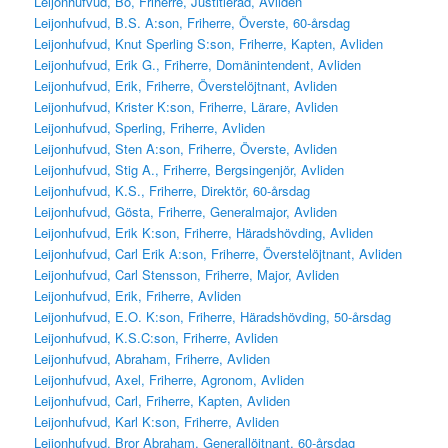
Leijonhufvud, Bo, Friherre, Justitieråd, Avliden
Leijonhufvud, B.S. A:son, Friherre, Överste, 60-årsdag
Leijonhufvud, Knut Sperling S:son, Friherre, Kapten, Avliden
Leijonhufvud, Erik G., Friherre, Domänintendent, Avliden
Leijonhufvud, Erik, Friherre, Överstelöjtnant, Avliden
Leijonhufvud, Krister K:son, Friherre, Lärare, Avliden
Leijonhufvud, Sperling, Friherre, Avliden
Leijonhufvud, Sten A:son, Friherre, Överste, Avliden
Leijonhufvud, Stig A., Friherre, Bergsingenjör, Avliden
Leijonhufvud, K.S., Friherre, Direktör, 60-årsdag
Leijonhufvud, Gösta, Friherre, Generalmajor, Avliden
Leijonhufvud, Erik K:son, Friherre, Häradshövding, Avliden
Leijonhufvud, Carl Erik A:son, Friherre, Överstelöjtnant, Avliden
Leijonhufvud, Carl Stensson, Friherre, Major, Avliden
Leijonhufvud, Erik, Friherre, Avliden
Leijonhufvud, E.O. K:son, Friherre, Häradshövding, 50-årsdag
Leijonhufvud, K.S.C:son, Friherre, Avliden
Leijonhufvud, Abraham, Friherre, Avliden
Leijonhufvud, Axel, Friherre, Agronom, Avliden
Leijonhufvud, Carl, Friherre, Kapten, Avliden
Leijonhufvud, Karl K:son, Friherre, Avliden
Leijonhufvud, Bror Abraham, Generallöjtnant, 60-årsdag