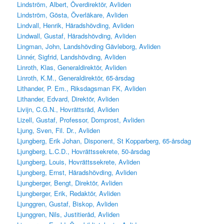
Lindström, Albert, Överdirektör, Avliden
Lindström, Gösta, Överläkare, Avliden
Lindvall, Henrik, Häradshövding, Avliden
Lindwall, Gustaf, Häradshövding, Avliden
Lingman, John, Landshövding Gävleborg, Avliden
Linnér, Sigfrid, Landshövding, Avliden
Linroth, Klas, Generaldirektör, Avliden
Linroth, K.M., Generaldirektör, 65-årsdag
Lithander, P. Em., Riksdagsman FK, Avliden
Lithander, Edvard, Direktör, Avliden
Livijn, C.G.N., Hovrättsråd, Avliden
Lizell, Gustaf, Professor, Domprost, Avliden
Ljung, Sven, Fil. Dr., Avliden
Ljungberg, Erik Johan, Disponent, St Kopparberg, 65-årsdag
Ljungberg, L.C.D., Hovrättssekrete, 50-årsdag
Ljungberg, Louis, Hovrättssekrete, Avliden
Ljungberg, Ernst, Häradshövding, Avliden
Ljungberger, Bengt, Direktör, Avliden
Ljungberger, Erik, Redaktör, Avliden
Ljunggren, Gustaf, Biskop, Avliden
Ljunggren, Nils, Justitieråd, Avliden