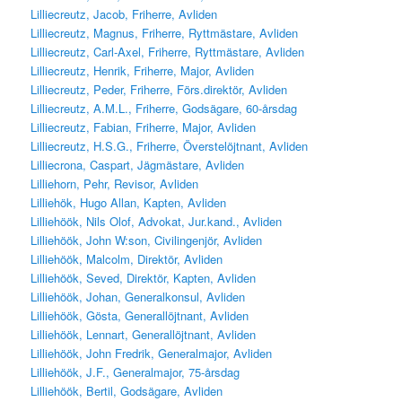
Lilliecreutz, Jacob, Friherre, Avliden
Lilliecreutz, Magnus, Friherre, Ryttmästare, Avliden
Lilliecreutz, Carl-Axel, Friherre, Ryttmästare, Avliden
Lilliecreutz, Henrik, Friherre, Major, Avliden
Lilliecreutz, Peder, Friherre, Förs.direktör, Avliden
Lilliecreutz, A.M.L., Friherre, Godsägare, 60-årsdag
Lilliecreutz, Fabian, Friherre, Major, Avliden
Lilliecreutz, H.S.G., Friherre, Överstelöjtnant, Avliden
Lilliecrona, Caspart, Jägmästare, Avliden
Lilliehorn, Pehr, Revisor, Avliden
Lilliehök, Hugo Allan, Kapten, Avliden
Lilliehöök, Nils Olof, Advokat, Jur.kand., Avliden
Lilliehöök, John W:son, Civilingenjör, Avliden
Lilliehöök, Malcolm, Direktör, Avliden
Lilliehöök, Seved, Direktör, Kapten, Avliden
Lilliehöök, Johan, Generalkonsul, Avliden
Lilliehöök, Gösta, Generallöjtnant, Avliden
Lilliehöök, Lennart, Generallöjtnant, Avliden
Lilliehöök, John Fredrik, Generalmajor, Avliden
Lilliehöök, J.F., Generalmajor, 75-årsdag
Lilliehöök, Bertil, Godsägare, Avliden