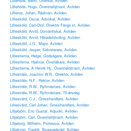
Lilliehöök, Bertil, Överste, Avliden
Lilliehöök, Hugo, Överstelöjtnant, Avliden
Lillieros, Johan, Rådman, Avliden
Lilliesköld, Oscar, Advokat, Avliden
Lilliesköld, Carl-Olof, Direktör Fångv.st, Avliden
Lilliesköld, Arvid, Domänfiskal, Avliden
Lilliesköld, Arvid, Häradshövding, Avliden
Lilliesköld, J.G., Major, Avliden
Lilliesköld, Jesper, Sekreterare, Avliden
Lilliestierna, Helge, Godsägare, Avliden
Lilliestierna, Hjalmar, Överläkare, Avliden
Lilliestierna, A Henrik Hj., Överstelöjtnant, Avliden
Lilliestråle, Joachim W.R., Direktör, Avliden
Lilliestråle, N.F., Rektor, Avliden
Lilliestråle, R.W., Ryttmästare, Avliden
Lilliestråle, R.W., Ryttmästare, 75-årsdag
Lilliesvärd, C.J., Grosshandlare, Avliden
Lilliesvärd, Carl Johan, Grosshandlare, Avliden
Lilljebjörn, Eric Gustaf, Adjunkt, Avliden
Lilljebjörn, Carl, Överstelöjtnant, Avliden
Lilljeborg, Wilhelm, Professor, Avliden
Lilljekvist, Fredrik, Byggnadsråd, Avliden