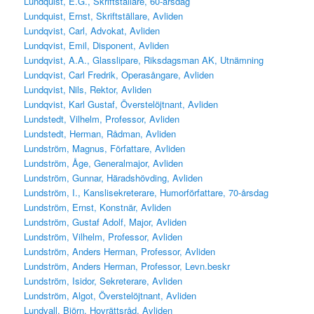
Lundquist, E.G., Skriftställare, 60-årsdag
Lundquist, Ernst, Skriftställare, Avliden
Lundqvist, Carl, Advokat, Avliden
Lundqvist, Emil, Disponent, Avliden
Lundqvist, A.A., Glasslipare, Riksdagsman AK, Utnämning
Lundqvist, Carl Fredrik, Operasångare, Avliden
Lundqvist, Nils, Rektor, Avliden
Lundqvist, Karl Gustaf, Överstelöjtnant, Avliden
Lundstedt, Vilhelm, Professor, Avliden
Lundstedt, Herman, Rådman, Avliden
Lundström, Magnus, Författare, Avliden
Lundström, Åge, Generalmajor, Avliden
Lundström, Gunnar, Häradshövding, Avliden
Lundström, I., Kanslisekreterare, Humorförfattare, 70-årsdag
Lundström, Ernst, Konstnär, Avliden
Lundström, Gustaf Adolf, Major, Avliden
Lundström, Vilhelm, Professor, Avliden
Lundström, Anders Herman, Professor, Avliden
Lundström, Anders Herman, Professor, Levn.beskr
Lundström, Isidor, Sekreterare, Avliden
Lundström, Algot, Överstelöjtnant, Avliden
Lundvall, Björn, Hovrättsråd, Avliden