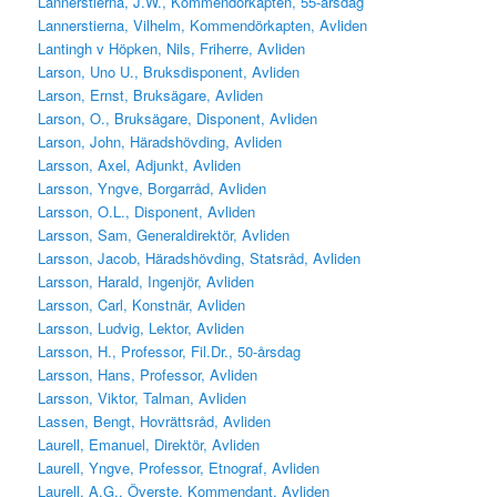
Lannerstierna, J.W., Kommendörkapten, 55-årsdag
Lannerstierna, Vilhelm, Kommendörkapten, Avliden
Lantingh v Höpken, Nils, Friherre, Avliden
Larson, Uno U., Bruksdisponent, Avliden
Larson, Ernst, Bruksägare, Avliden
Larson, O., Bruksägare, Disponent, Avliden
Larson, John, Häradshövding, Avliden
Larsson, Axel, Adjunkt, Avliden
Larsson, Yngve, Borgarråd, Avliden
Larsson, O.L., Disponent, Avliden
Larsson, Sam, Generaldirektör, Avliden
Larsson, Jacob, Häradshövding, Statsråd, Avliden
Larsson, Harald, Ingenjör, Avliden
Larsson, Carl, Konstnär, Avliden
Larsson, Ludvig, Lektor, Avliden
Larsson, H., Professor, Fil.Dr., 50-årsdag
Larsson, Hans, Professor, Avliden
Larsson, Viktor, Talman, Avliden
Lassen, Bengt, Hovrättsråd, Avliden
Laurell, Emanuel, Direktör, Avliden
Laurell, Yngve, Professor, Etnograf, Avliden
Laurell, A.G., Överste, Kommendant, Avliden