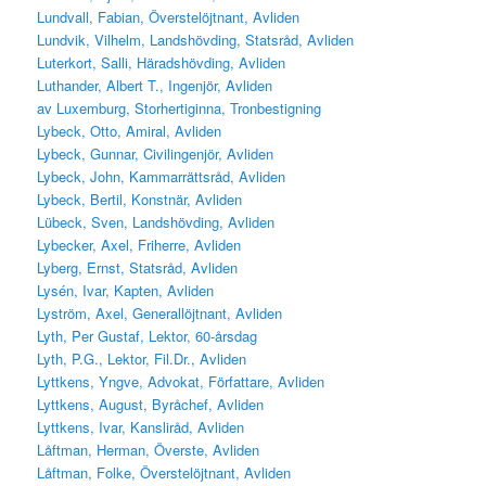
Lundvall, Fabian, Överstelöjtnant, Avliden
Lundvik, Vilhelm, Landshövding, Statsråd, Avliden
Luterkort, Salli, Häradshövding, Avliden
Luthander, Albert T., Ingenjör, Avliden
av Luxemburg, Storhertiginna, Tronbestigning
Lybeck, Otto, Amiral, Avliden
Lybeck, Gunnar, Civilingenjör, Avliden
Lybeck, John, Kammarrättsråd, Avliden
Lybeck, Bertil, Konstnär, Avliden
Lübeck, Sven, Landshövding, Avliden
Lybecker, Axel, Friherre, Avliden
Lyberg, Ernst, Statsråd, Avliden
Lysén, Ivar, Kapten, Avliden
Lyström, Axel, Generallöjtnant, Avliden
Lyth, Per Gustaf, Lektor, 60-årsdag
Lyth, P.G., Lektor, Fil.Dr., Avliden
Lyttkens, Yngve, Advokat, Författare, Avliden
Lyttkens, August, Byråchef, Avliden
Lyttkens, Ivar, Kansliråd, Avliden
Låftman, Herman, Överste, Avliden
Låftman, Folke, Överstelöjtnant, Avliden