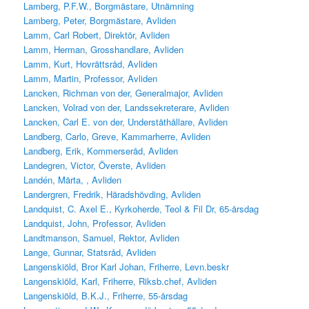
Lamberg, P.F.W., Borgmästare, Utnämning
Lamberg, Peter, Borgmästare, Avliden
Lamm, Carl Robert, Direktör, Avliden
Lamm, Herman, Grosshandlare, Avliden
Lamm, Kurt, Hovrättsråd, Avliden
Lamm, Martin, Professor, Avliden
Lancken, Richman von der, Generalmajor, Avliden
Lancken, Volrad von der, Landssekreterare, Avliden
Lancken, Carl E. von der, Underståthållare, Avliden
Landberg, Carlo, Greve, Kammarherre, Avliden
Landberg, Erik, Kommerseråd, Avliden
Landegren, Victor, Överste, Avliden
Landén, Märta, , Avliden
Landergren, Fredrik, Häradshövding, Avliden
Landquist, C. Axel E., Kyrkoherde, Teol & Fil Dr, 65-årsdag
Landquist, John, Professor, Avliden
Landtmanson, Samuel, Rektor, Avliden
Lange, Gunnar, Statsråd, Avliden
Langenskiöld, Bror Karl Johan, Friherre, Levn.beskr
Langenskiöld, Karl, Friherre, Riksb.chef, Avliden
Langenskiöld, B.K.J., Friherre, 55-årsdag