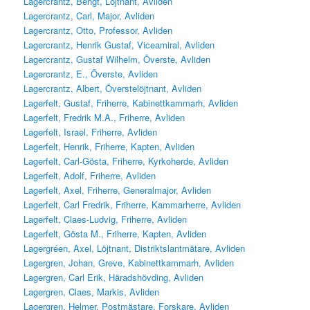
Lagercrantz, Bengt, Löjtnant, Avliden
Lagercrantz, Carl, Major, Avliden
Lagercrantz, Otto, Professor, Avliden
Lagercrantz, Henrik Gustaf, Viceamiral, Avliden
Lagercrantz, Gustaf Wilhelm, Överste, Avliden
Lagercrantz, E., Överste, Avliden
Lagercrantz, Albert, Överstelöjtnant, Avliden
Lagerfelt, Gustaf, Friherre, Kabinettkammarh, Avliden
Lagerfelt, Fredrik M.A., Friherre, Avliden
Lagerfelt, Israel, Friherre, Avliden
Lagerfelt, Henrik, Friherre, Kapten, Avliden
Lagerfelt, Carl-Gösta, Friherre, Kyrkoherde, Avliden
Lagerfelt, Adolf, Friherre, Avliden
Lagerfelt, Axel, Friherre, Generalmajor, Avliden
Lagerfelt, Carl Fredrik, Friherre, Kammarherre, Avliden
Lagerfelt, Claes-Ludvig, Friherre, Avliden
Lagerfelt, Gösta M., Friherre, Kapten, Avliden
Lagergréen, Axel, Löjtnant, Distriktslantmätare, Avliden
Lagergren, Johan, Greve, Kabinettkammarh, Avliden
Lagergren, Carl Erik, Häradshövding, Avliden
Lagergren, Claes, Markis, Avliden
Lagergren, Helmer, Postmästare, Forskare, Avliden