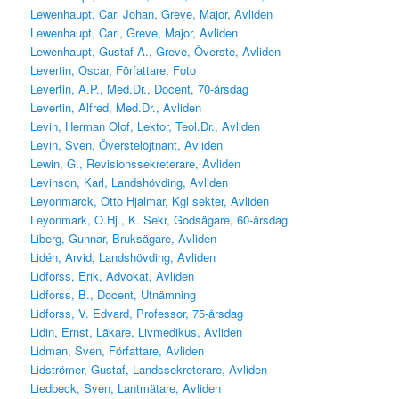
Lewenhaupt, Carl Johan, Greve, Major, Avliden
Lewenhaupt, Carl, Greve, Major, Avliden
Lewenhaupt, Gustaf A., Greve, Överste, Avliden
Levertin, Oscar, Författare, Foto
Levertin, A.P., Med.Dr., Docent, 70-årsdag
Levertin, Alfred, Med.Dr., Avliden
Levin, Herman Olof, Lektor, Teol.Dr., Avliden
Levin, Sven, Överstelöjtnant, Avliden
Lewin, G., Revisionssekreterare, Avliden
Levinson, Karl, Landshövding, Avliden
Leyonmarck, Otto Hjalmar, Kgl sekter, Avliden
Leyonmark, O.Hj., K. Sekr, Godsägare, 60-årsdag
Liberg, Gunnar, Bruksägare, Avliden
Lidén, Arvid, Landshövding, Avliden
Lidforss, Erik, Advokat, Avliden
Lidforss, B., Docent, Utnämning
Lidforss, V. Edvard, Professor, 75-årsdag
Lidin, Ernst, Läkare, Livmedikus, Avliden
Lidman, Sven, Författare, Avliden
Lidströmer, Gustaf, Landssekreterare, Avliden
Liedbeck, Sven, Lantmätare, Avliden