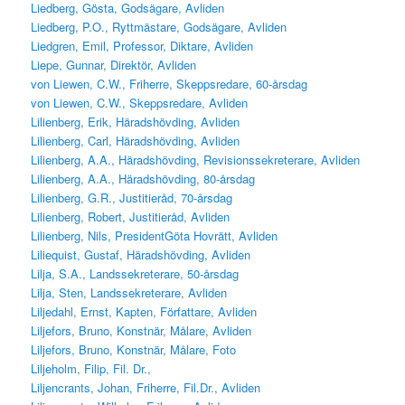
Liedberg, Gösta, Godsägare, Avliden
Liedberg, P.O., Ryttmästare, Godsägare, Avliden
Liedgren, Emil, Professor, Diktare, Avliden
Liepe, Gunnar, Direktör, Avliden
von Liewen, C.W., Friherre, Skeppsredare, 60-årsdag
von Liewen, C.W., Skeppsredare, Avliden
Lilienberg, Erik, Häradshövding, Avliden
Lilienberg, Carl, Häradshövding, Avliden
Lilienberg, A.A., Häradshövding, Revisionssekreterare, Avliden
Lilienberg, A.A., Häradshövding, 80-årsdag
Lilienberg, G.R., Justitieråd, 70-årsdag
Lilienberg, Robert, Justitieråd, Avliden
Lilienberg, Nils, PresidentGöta Hovrätt, Avliden
Liliequist, Gustaf, Häradshövding, Avliden
Lilja, S.A., Landssekreterare, 50-årsdag
Lilja, Sten, Landssekreterare, Avliden
Liljedahl, Ernst, Kapten, Författare, Avliden
Liljefors, Bruno, Konstnär, Målare, Avliden
Liljefors, Bruno, Konstnär, Målare, Foto
Liljeholm, Filip, Fil. Dr.,
Liljencrants, Johan, Friherre, Fil.Dr., Avliden