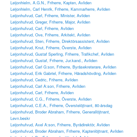
Leijonhielm, A.G.N., Friherre, Kapten, Avliden
Leijonhielm, Carl Henrik, Friherre, Kammarherre, Avliden
Leijonhufvud, Carl, Friherre, Minister, Avliden
Leijonhufvud, Greger, Friherre, Major, Avliden
Leijonhufvud, Carl, Friherre, Avliden
Leijonhufvud, Ove, Friherre, Arkitekt, Avliden
Leijonhufvud, Sten, Friherre, Direktörsassistent, Avliden
Leijonhufvud, Knut, Friherre, Överste, Avliden
Leijonhufvud, Gustaf Sperling, Friherre, Trafikchef, Avliden
Leijonhufvud, Gustaf, Friherre, Jur.kand., Avliden
Leijonhufvud, Carl G:son, Friherre, Byråsekreterare, Avliden
Leijonhufvud, Erik Gabriel, Friherre, Häradshövding, Avliden
Leijonhufvud, Cedric, Friherre, Avliden
Leijonhufvud, Carl A:son, Friherre, Avliden
Leijonhufvud, Carl, Friherre, Avliden
Leijonhufvud, C.G., Friherre, Överste, Avliden
Leijonhufvud, C.E.A., Friherre, Överstelöjtnant, 80-årsdag
Leijonhufvud, Broder Abraham, Friherre, Generallöjtnant,
Levn.beskr
Leijonhufvud, Axel A:son, Friherre, Byrådirektör, Avliden
Leijonhufvud, Broder Abraham, Friherre, Kaptenlöjtnant, Avliden