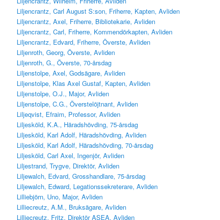
Liljencrantz, Wilhelm, Friherre, Avliden
Liljencrantz, Carl August S:son, Friherre, Kapten, Avliden
Liljencrantz, Axel, Friherre, Bibliotekarie, Avliden
Liljencrantz, Carl, Friherre, Kommendörkapten, Avliden
Liljencrantz, Edvard, Friherre, Överste, Avliden
Liljenroth, Georg, Överste, Avliden
Liljenroth, G., Överste, 70-årsdag
Liljenstolpe, Axel, Godsägare, Avliden
Liljenstolpe, Klas Axel Gustaf, Kapten, Avliden
Liljenstolpe, O.J., Major, Avliden
Liljenstolpe, C.G., Överstelöjtnant, Avliden
Liljeqvist, Efraim, Professor, Avliden
Liljesköld, K.A., Häradshövding, 75-årsdag
Liljesköld, Karl Adolf, Häradshövding, Avliden
Liljesköld, Karl Adolf, Häradshövding, 70-årsdag
Liljesköld, Carl Axel, Ingenjör, Avliden
Liljestrand, Trygve, Direktör, Avliden
Liljewalch, Edvard, Grosshandlare, 75-årsdag
Liljewalch, Edward, Legationssekreterare, Avliden
Lilliebjörn, Uno, Major, Avliden
Lilliecreutz, A.M., Bruksägare, Avliden
Lilliecreutz, Fritz, Direktör ASEA, Avliden