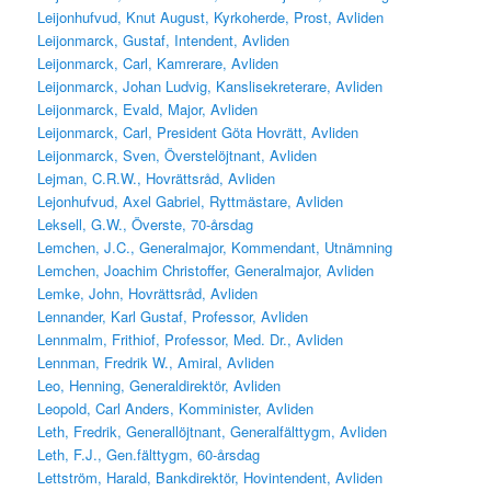
Leijonhufvud, Knut August, Kyrkoherde, Prost, Avliden
Leijonmarck, Gustaf, Intendent, Avliden
Leijonmarck, Carl, Kamrerare, Avliden
Leijonmarck, Johan Ludvig, Kanslisekreterare, Avliden
Leijonmarck, Evald, Major, Avliden
Leijonmarck, Carl, President Göta Hovrätt, Avliden
Leijonmarck, Sven, Överstelöjtnant, Avliden
Lejman, C.R.W., Hovrättsråd, Avliden
Lejonhufvud, Axel Gabriel, Ryttmästare, Avliden
Leksell, G.W., Överste, 70-årsdag
Lemchen, J.C., Generalmajor, Kommendant, Utnämning
Lemchen, Joachim Christoffer, Generalmajor, Avliden
Lemke, John, Hovrättsråd, Avliden
Lennander, Karl Gustaf, Professor, Avliden
Lennmalm, Frithiof, Professor, Med. Dr., Avliden
Lennman, Fredrik W., Amiral, Avliden
Leo, Henning, Generaldirektör, Avliden
Leopold, Carl Anders, Komminister, Avliden
Leth, Fredrik, Generallöjtnant, Generalfälttygm, Avliden
Leth, F.J., Gen.fälttygm, 60-årsdag
Lettström, Harald, Bankdirektör, Hovintendent, Avliden