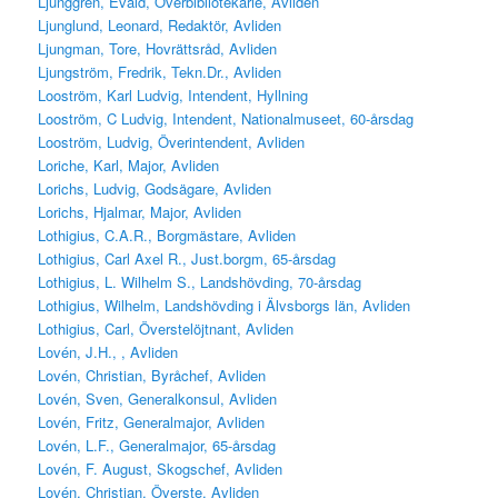
Ljunggren, Evald, Överbibliotekarie, Avliden
Ljunglund, Leonard, Redaktör, Avliden
Ljungman, Tore, Hovrättsråd, Avliden
Ljungström, Fredrik, Tekn.Dr., Avliden
Looström, Karl Ludvig, Intendent, Hyllning
Looström, C Ludvig, Intendent, Nationalmuseet, 60-årsdag
Looström, Ludvig, Överintendent, Avliden
Loriche, Karl, Major, Avliden
Lorichs, Ludvig, Godsägare, Avliden
Lorichs, Hjalmar, Major, Avliden
Lothigius, C.A.R., Borgmästare, Avliden
Lothigius, Carl Axel R., Just.borgm, 65-årsdag
Lothigius, L. Wilhelm S., Landshövding, 70-årsdag
Lothigius, Wilhelm, Landshövding i Älvsborgs län, Avliden
Lothigius, Carl, Överstelöjtnant, Avliden
Lovén, J.H., , Avliden
Lovén, Christian, Byråchef, Avliden
Lovén, Sven, Generalkonsul, Avliden
Lovén, Fritz, Generalmajor, Avliden
Lovén, L.F., Generalmajor, 65-årsdag
Lovén, F. August, Skogschef, Avliden
Lovén, Christian, Överste, Avliden