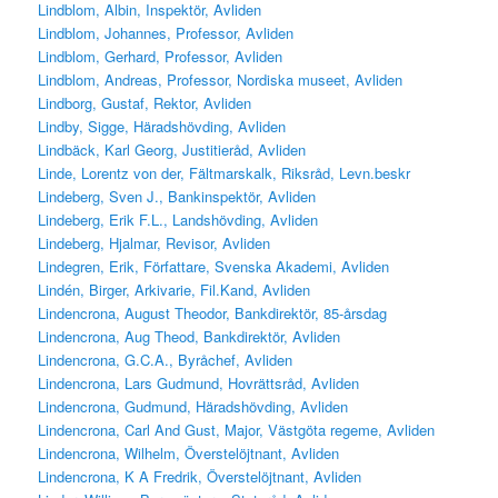
Lindblom, Albin, Inspektör, Avliden
Lindblom, Johannes, Professor, Avliden
Lindblom, Gerhard, Professor, Avliden
Lindblom, Andreas, Professor, Nordiska museet, Avliden
Lindborg, Gustaf, Rektor, Avliden
Lindby, Sigge, Häradshövding, Avliden
Lindbäck, Karl Georg, Justitieråd, Avliden
Linde, Lorentz von der, Fältmarskalk, Riksråd, Levn.beskr
Lindeberg, Sven J., Bankinspektör, Avliden
Lindeberg, Erik F.L., Landshövding, Avliden
Lindeberg, Hjalmar, Revisor, Avliden
Lindegren, Erik, Författare, Svenska Akademi, Avliden
Lindén, Birger, Arkivarie, Fil.Kand, Avliden
Lindencrona, August Theodor, Bankdirektör, 85-årsdag
Lindencrona, Aug Theod, Bankdirektör, Avliden
Lindencrona, G.C.A., Byråchef, Avliden
Lindencrona, Lars Gudmund, Hovrättsråd, Avliden
Lindencrona, Gudmund, Häradshövding, Avliden
Lindencrona, Carl And Gust, Major, Västgöta regeme, Avliden
Lindencrona, Wilhelm, Överstelöjtnant, Avliden
Lindencrona, K A Fredrik, Överstelöjtnant, Avliden