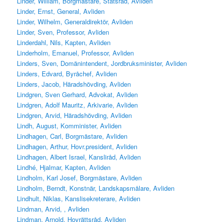
Linder, William, Borgmästare, Statsråd, Avliden
Linder, Ernst, General, Avliden
Linder, Wilhelm, Generaldirektör, Avliden
Linder, Sven, Professor, Avliden
Linderdahl, Nils, Kapten, Avliden
Linderholm, Emanuel, Professor, Avliden
Linders, Sven, Domänintendent, Jordbruksminister, Avliden
Linders, Edvard, Byråchef, Avliden
Linders, Jacob, Häradshövding, Avliden
Lindgren, Sven Gerhard, Advokat, Avliden
Lindgren, Adolf Mauritz, Arkivarie, Avliden
Lindgren, Arvid, Häradshövding, Avliden
Lindh, August, Komminister, Avliden
Lindhagen, Carl, Borgmästare, Avliden
Lindhagen, Arthur, Hovr.president, Avliden
Lindhagen, Albert Israel, Kansliråd, Avliden
Lindhé, Hjalmar, Kapten, Avliden
Lindholm, Karl Josef, Borgmästare, Avliden
Lindholm, Berndt, Konstnär, Landskapsmålare, Avliden
Lindhult, Niklas, Kanslisekreterare, Avliden
Lindman, Arvid, , Avliden
Lindman, Arnold, Hovrättsråd, Avliden