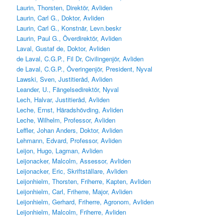
Laurin, Thorsten, Direktör, Avliden
Laurin, Carl G., Doktor, Avliden
Laurin, Carl G., Konstnär, Levn.beskr
Laurin, Paul G., Överdirektör, Avliden
Laval, Gustaf de, Doktor, Avliden
de Laval, C.G.P., Fil Dr, Civilingenjör, Avliden
de Laval, C.G.P., Överingenjör, President, Nyval
Lawski, Sven, Justitieråd, Avliden
Leander, U., Fängelsedirektör, Nyval
Lech, Halvar, Justitieråd, Avliden
Leche, Ernst, Häradshövding, Avliden
Leche, Wilhelm, Professor, Avliden
Leffler, Johan Anders, Doktor, Avliden
Lehmann, Edvard, Professor, Avliden
Leijon, Hugo, Lagman, Avliden
Leijonacker, Malcolm, Assessor, Avliden
Leijonacker, Eric, Skriftställare, Avliden
Leijonhielm, Thorsten, Friherre, Kapten, Avliden
Leijonhielm, Carl, Friherre, Major, Avliden
Leijonhielm, Gerhard, Friherre, Agronom, Avliden
Leijonhielm, Malcolm, Friherre, Avliden