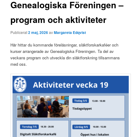
g
Genealogiska Föreningen –
g
s
program och aktiviteter
n
a
v
Publicerat
2 maj, 2026
av
Margareta Edqvist
i
Här hittar du kommande föreläsningar, släktforskarkaféer och
g
kurser arrangerade av Genealogiska Föreningen. Ta del av
e
veckans program och utveckla din släktforskning tillsammans
r
med oss.
i
n
g