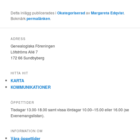
Detta inlägg publicerades i
Okategoriserad
av
Margareta Edqvist
.
Bokmärk
permalänken
.
ADRESS
Genealogiska Föreningen
Löfströms Allé 7
172 66 Sundbyberg
HITTA HIT
KARTA
KOMMUNIKATIONER
ÖPPETTIDER
Tisdagar 13.00-18.00 samt vissa lördagar 10.00–15.00 eller 16.00 (se
Evenemangslistan).
INFORMATION OM
Våra öppettider