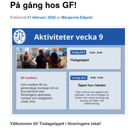
g
På gång hos GF!
g
s
Publicerat
21 februari, 2026
av
Margareta Edqvist
n
a
v
i
g
e
r
i
n
g
Välkommen till Tisdagsöppet i föreningens lokal!