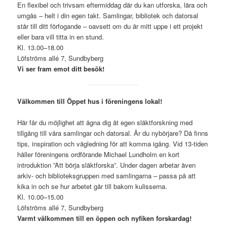
En flexibel och trivsam eftermiddag där du kan utforska, lära och
umgås – helt i din egen takt. Samlingar, bibliotek och datorsal
står till ditt förfogande – oavsett om du är mitt uppe i ett projekt
eller bara vill titta in en stund.
Kl. 13.00–18.00
Löfströms allé 7, Sundbyberg
Vi ser fram emot ditt besök!
Välkommen till Öppet hus i föreningens lokal!
Här får du möjlighet att ägna dig åt egen släktforskning med
tillgång till våra samlingar och datorsal. Är du nybörjare? Då finns
tips, inspiration och vägledning för att komma igång. Vid 13-tiden
håller föreningens ordförande Michael Lundholm en kort
introduktion ”Att börja släktforska”. Under dagen arbetar även
arkiv- och biblioteksgruppen med samlingarna – passa på att
kika in och se hur arbetet går till bakom kulisserna.
Kl. 10.00–15.00
Löfströms allé 7, Sundbyberg
Varmt välkommen till en öppen och nyfiken forskardag!