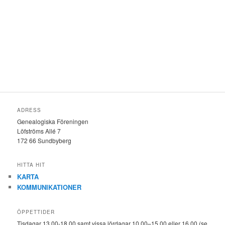
ADRESS
Genealogiska Föreningen
Löfströms Allé 7
172 66 Sundbyberg
HITTA HIT
KARTA
KOMMUNIKATIONER
ÖPPETTIDER
Tisdagar 13.00-18.00 samt vissa lördagar 10.00–15.00 eller 16.00 (se