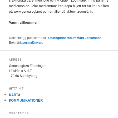
släktforskarcafe’ med Olle och Michael. Zoom-länk finns på GF:s
medlemssida. Icke medlemmar kan köpa biljett för 50 kr i butiken
på www.genealogi.net och erhåller då aktuell zoomlänk.
Varmt välkommen!
Detta inlägg publicerades i
Okategoriserad
av
Mats Johansson
.
Bokmärk
permalänken
.
ADRESS
Genealogiska Föreningen
Löfströms Allé 7
172 66 Sundbyberg
HITTA HIT
KARTA
KOMMUNIKATIONER
ÖPPETTIDER