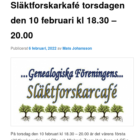
g
Släktforskarkafé torsdagen
g
s
den 10 februari kl 18.30 –
n
a
20.00
v
i
g
Publicerat
6 februari, 2022
av
Mats Johansson
e
r
i
n
g
På torsdag den 10 februari kl 18.30 – 20.00 är det vårens första