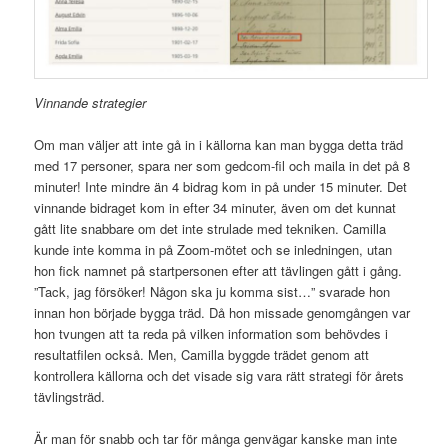
Vinnande strategier
Om man väljer att inte gå in i källorna kan man bygga detta träd
med 17 personer, spara ner som gedcom-fil och maila in det på 8
minuter! Inte mindre än 4 bidrag kom in på under 15 minuter. Det
vinnande bidraget kom in efter 34 minuter, även om det kunnat
gått lite snabbare om det inte strulade med tekniken. Camilla
kunde inte komma in på Zoom-mötet och se inledningen, utan
hon fick namnet på startpersonen efter att tävlingen gått i gång.
”Tack, jag försöker! Någon ska ju komma sist…” svarade hon
innan hon började bygga träd. Då hon missade genomgången var
hon tvungen att ta reda på vilken information som behövdes i
resultatfilen också. Men, Camilla byggde trädet genom att
kontrollera källorna och det visade sig vara rätt strategi för årets
tävlingsträd.
Är man för snabb och tar för många genvägar kanske man inte