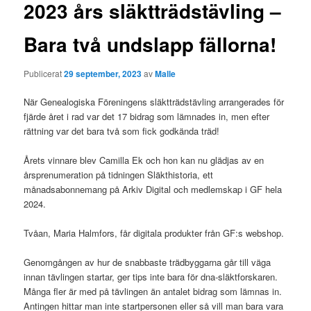
g
2023 års släktträdstävling –
g
s
Bara två undslapp fällorna!
n
a
v
Publicerat
29 september, 2023
av
Malle
i
När Genealogiska Föreningens släktträdstävling arrangerades för
g
fjärde året i rad var det 17 bidrag som lämnades in, men efter
e
rättning var det bara två som fick godkända träd!
r
i
Årets vinnare blev Camilla Ek och hon kan nu glädjas av en
n
årsprenumeration på tidningen Släkthistoria, ett
g
månadsabonnemang på Arkiv Digital och medlemskap i GF hela
2024.
Tvåan, Maria Halmfors, får digitala produkter från GF:s webshop.
Genomgången av hur de snabbaste trädbyggarna går till väga
innan tävlingen startar, ger tips inte bara för dna-släktforskaren.
Många fler är med på tävlingen än antalet bidrag som lämnas in.
Antingen hittar man inte startpersonen eller så vill man bara vara