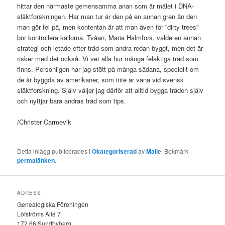
hittar den närmaste gemensamma anan som är målet i DNA-
släktforskningen. Har man tur är den på en annan gren än den
man gör fel på, men kontentan är att man även för ”dirty trees”
bör kontrollera källorna. Tvåan, Maria Halmfors, valde en annan
strategi och letade efter träd som andra redan byggt, men det är
risker med det också. Vi vet alla hur många felaktiga träd som
finns. Personligen har jag stött på många sådana, speciellt om
de är byggda av amerikaner, som inte är vana vid svensk
släktforskning. Själv väljer jag därför att alltid bygga träden själv
och nyttjar bara andras träd som tips.
/Christer Carmevik
Detta inlägg publicerades i
Okategoriserad
av
Malle
. Bokmärk
permalänken
.
ADRESS
Genealogiska Föreningen
Löfströms Allé 7
172 66 Sundbyberg