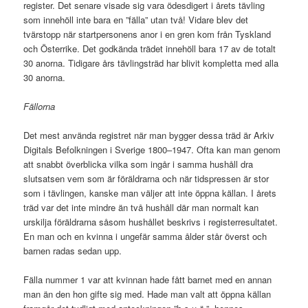
register. Det senare visade sig vara ödesdigert i årets tävling
som innehöll inte bara en ”fälla” utan två! Vidare blev det
tvärstopp när startpersonens anor i en gren kom från Tyskland
och Österrike. Det godkända trädet innehöll bara 17 av de totalt
30 anorna. Tidigare års tävlingsträd har blivit kompletta med alla
30 anorna.
Fällorna
Det mest använda registret när man bygger dessa träd är Arkiv
Digitals Befolkningen i Sverige 1800–1947. Ofta kan man genom
att snabbt överblicka vilka som ingår i samma hushåll dra
slutsatsen vem som är föräldrarna och när tidspressen är stor
som i tävlingen, kanske man väljer att inte öppna källan. I årets
träd var det inte mindre än två hushåll där man normalt kan
urskilja föräldrarna såsom hushållet beskrivs i registerresultatet.
En man och en kvinna i ungefär samma ålder står överst och
barnen radas sedan upp.
Fälla nummer 1 var att kvinnan hade fått barnet med en annan
man än den hon gifte sig med. Hade man valt att öppna källan