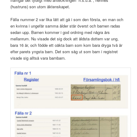
framgår det tydligt med anteckningen ”h.s.u.ä.”, hennes
(hustruns) son utom äktenskapet.
Fälla nummer 2 var lika lätt att gå i som den första, en man och
en kvinna i ungefär samma ålder står överst och barnen radas
sedan upp. Barnen kommer i god ordning med några års
mellanrum. Nu visade det sig dock att äldsta dottern var ung,
bara 16 år, och födde ett oäkta barn som kom bara dryga två år
efter parets yngsta barn. Det som såg ut som barn i registret
visade sig alltså vara barnbarn.