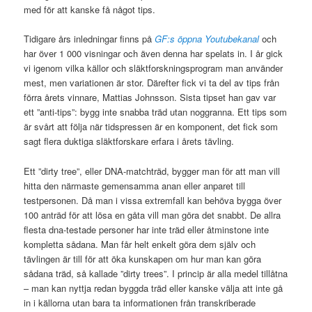
med för att kanske få något tips.
Tidigare års inledningar finns på
GF:s öppna Youtubekanal
och
har över 1 000 visningar och även denna har spelats in. I år gick
vi igenom vilka källor och släktforskningsprogram man använder
mest, men variationen är stor. Därefter fick vi ta del av tips från
förra årets vinnare, Mattias Johnsson. Sista tipset han gav var
ett ”anti-tips”: bygg inte snabba träd utan noggranna. Ett tips som
är svårt att följa när tidspressen är en komponent, det fick som
sagt flera duktiga släktforskare erfara i årets tävling.
Ett ”dirty tree”, eller DNA-matchträd, bygger man för att man vill
hitta den närmaste gemensamma anan eller anparet till
testpersonen. Då man i vissa extremfall kan behöva bygga över
100 anträd för att lösa en gåta vill man göra det snabbt. De allra
flesta dna-testade personer har inte träd eller åtminstone inte
kompletta sådana. Man får helt enkelt göra dem själv och
tävlingen är till för att öka kunskapen om hur man kan göra
sådana träd, så kallade ”dirty trees”. I princip är alla medel tillåtna
– man kan nyttja redan byggda träd eller kanske välja att inte gå
in i källorna utan bara ta informationen från transkriberade