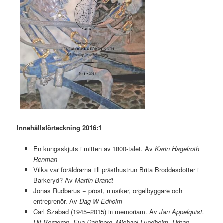
Innehållsförteckning 2016:1
En kungsskjuts i mitten av 1800-talet. Av
Karin Hagelroth
Renman
Vilka var föräldrarna till prästhustrun Brita Broddesdotter i
Barkeryd? Av
Martin Brandt
Jonas Rudberus − prost, musiker, orgelbyggare och
entreprenör. Av
Dag W Edholm
Carl Szabad (1945–2015) in memoriam. Av
Jan Appelquist,
Ulf Berggren, Eva Dahlberg, Michael Lundholm, Urban