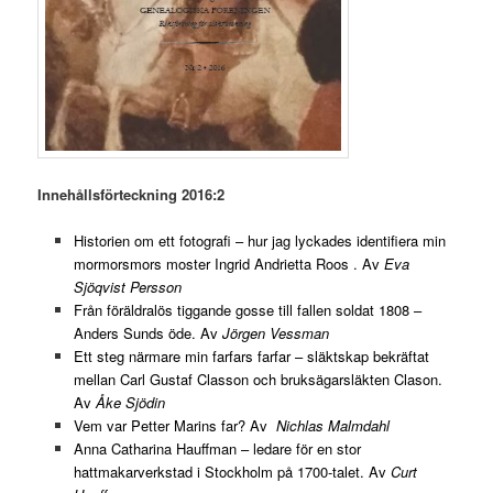
Innehållsförteckning 2016:2
Historien om ett fotografi – hur jag lyckades identifiera min
mormorsmors moster Ingrid Andrietta Roos . Av
Eva
Sjöqvist Persson
Från föräldralös tiggande gosse till fallen soldat 1808 –
Anders Sunds öde. Av
Jörgen Vessman
Ett steg närmare min farfars farfar – släktskap bekräftat
mellan Carl Gustaf Classon och bruksägarsläkten Clason.
Av
Åke Sjödin
Vem var Petter Marins far? Av
Nichlas Malmdahl
Anna Catharina Hauffman – ledare för en stor
hattmakarverkstad i Stockholm på 1700-talet. Av
Curt