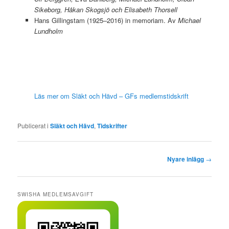
Sikeborg, Håkan Skogsjö och Elisabeth Thorsell
Hans Gillingstam (1925–2016) in memoriam. Av
Michael
Lundholm
Läs mer om Släkt och Hävd – GFs medlemstidskrift
Publicerat i
Släkt och Hävd
,
Tidskrifter
I
Nyare inlägg
→
n
l
ä
SWISHA MEDLEMSAVGIFT
g
g
s