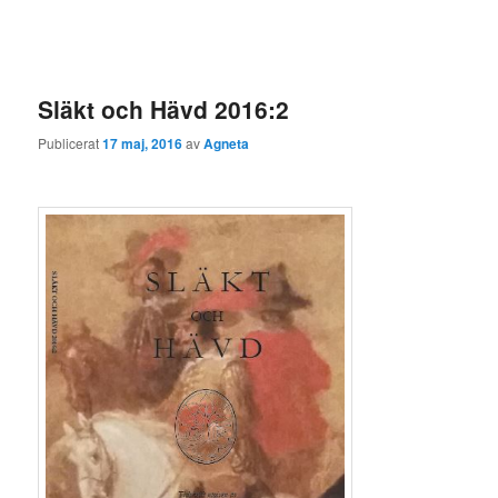
l
ä
g
g
Släkt och Hävd 2016:2
s
n
Publicerat
17 maj, 2016
av
Agneta
a
v
i
g
e
r
i
n
g