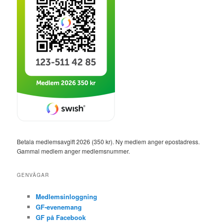
n
a
v
i
g
e
r
i
n
g
Betala medlemsavgift 2026 (350 kr). Ny medlem anger epostadress.
Gammal medlem anger medlemsnummer.
GENVÄGAR
Medlemsinloggning
GF-evenemang
GF på Facebook