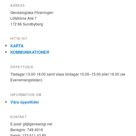
ADRESS
Genealogiska Föreningen
Löfströms Allé 7
172 66 Sundbyberg
HITTA HIT
KARTA
KOMMUNIKATIONER
ÖPPETTIDER
Tisdagar 13.00-18.00 samt vissa lördagar 10.00–15.00 eller 16.00 (se
Evenemangslistan).
INFORMATION OM
Våra öppettider
KONTAKT
E-post: gf@genealogi.net
Bankgiro: 749-4016
Swish: 123 511 42 85