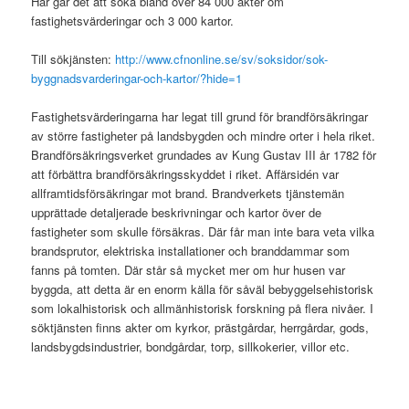
Här går det att söka bland över 84 000 akter om
fastighetsvärderingar och 3 000 kartor.
Till sökjänsten:
http://www.cfnonline.se/sv/soksidor/sok-
byggnadsvarderingar-och-kartor/?hide=1
Fastighetsvärderingarna har legat till grund för brandförsäkringar
av större fastigheter på landsbygden och mindre orter i hela riket.
Brandförsäkringsverket grundades av Kung Gustav III år 1782 för
att förbättra brandförsäkringsskyddet i riket. Affärsidén var
allframtidsförsäkringar mot brand. Brandverkets tjänstemän
upprättade detaljerade beskrivningar och kartor över de
fastigheter som skulle försäkras. Där får man inte bara veta vilka
brandsprutor, elektriska installationer och branddammar som
fanns på tomten. Där står så mycket mer om hur husen var
byggda, att detta är en enorm källa för såväl bebyggelsehistorisk
som lokalhistorisk och allmänhistorisk forskning på flera nivåer. I
söktjänsten finns akter om kyrkor, prästgårdar, herrgårdar, gods,
landsbygdsindustrier, bondgårdar, torp, sillkokerier, villor etc.