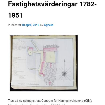
g
Fastighetsvärderingar 1782-
g
s
1951
n
a
v
Publicerat
10 april, 2016
av
Agneta
i
g
e
r
i
n
g
Tips på ny söktjänst via Centrum för Näringslivshistoria (CfN):