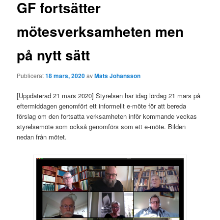
g
GF fortsätter
g
s
mötesverksamheten men
n
a
på nytt sätt
v
i
g
Publicerat
18 mars, 2020
av
Mats Johansson
e
r
[Uppdaterad 21 mars 2020] Styrelsen har idag lördag 21 mars på
i
eftermiddagen genomfört ett informellt e-möte för att bereda
n
förslag om den fortsatta verksamheten inför kommande veckas
g
styrelsemöte som också genomförs som ett e-möte. Bilden
nedan från mötet.