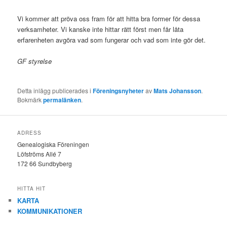
Vi kommer att pröva oss fram för att hitta bra former för dessa
verksamheter. Vi kanske inte hittar rätt först men får låta
erfarenheten avgöra vad som fungerar och vad som inte gör det.
GF styrelse
Detta inlägg publicerades i
Föreningsnyheter
av
Mats Johansson
.
Bokmärk
permalänken
.
ADRESS
Genealogiska Föreningen
Löfströms Allé 7
172 66 Sundbyberg
HITTA HIT
KARTA
KOMMUNIKATIONER