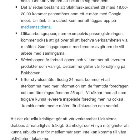
delta. Det kan vara bra att bekanta sig med dem.
Det är redan bestämt att Släktforskarcaféet 26 mars 18.00-
20.00 kommer genomföras som ett e-möte med Google
meet. En länk till e-caféet kommer att läggas upp på
medlemssidorna
.
Olika arbetsgrupper, som exempelvis passregistreringen,
kommer också att gå över till att bedriva verksamheten via
e-möten. Samlingsgruppens medlemmar avgör om de vill
arbete med samlingarna.
Webshoppen är fortsatt öppen och vi kommer att leverera
produkter som vanligt. Detsamma gäller vår försäljning på
Bokbörsen.
Efter styrelsemötet tisdag 24 mars kommer vi att
återkomma med mer information om de framtida föredragen
och om föreningsstämman 25 april. Vi räknar med att som
tidigare kunna leverera inspelade föredrag men nu också
kombinerade med e-möten för diskussion och samtal.
Att det aktuella krisläget gör att vår verksamhet i lokalerna
drabbas är naturligtvis tråkigt. Samtidigt ser vi nya möjligheter att
kunna erbjuda mer för medlemmar som inte kan komma till våra
aktiviteter i lokalerna.