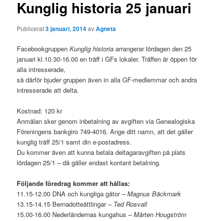
g
Kunglig historia 25 januari
g
s
Publicerat
3 januari, 2014
av
Agneta
n
a
Facebookgruppen
Kunglig historia
arrangerar lördagen den 25
v
januari kl.10.30-16.00 en träff i GFs lokaler. Träffen är öppen för
i
alla intresserade,
g
så därför bjuder gruppen även in alla GF-medlemmar och andra
e
intresserade att delta.
r
i
Kostnad: 120 kr
n
Anmälan sker genom inbetalning av avgiften via Genealogiska
g
Föreningens bankgiro 749-4016. Ange ditt namn, att det gäller
kunglig träff 25/1 samt din e-postadress.
Du kommer även att kunna betala deltagaravgiften på plats
lördagen 25/1 – då gäller endast kontant betalning.
Följande föredrag kommer att hållas:
11.15-12.00 DNA och kungliga gåtor –
Magnus Bäckmark
13.15-14.15 Bernadotteättlingar –
Ted Rosvall
15.00-16.00 Nederländernas kungahus –
Mårten Hougström