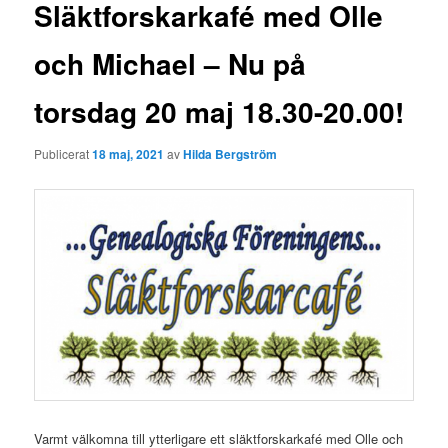
g
Släktforskarkafé med Olle
g
s
och Michael – Nu på
n
a
torsdag 20 maj 18.30-20.00!
v
i
g
Publicerat
18 maj, 2021
av
Hilda Bergström
e
r
i
n
g
Varmt välkomna till ytterligare ett släktforskarkafé med Olle och