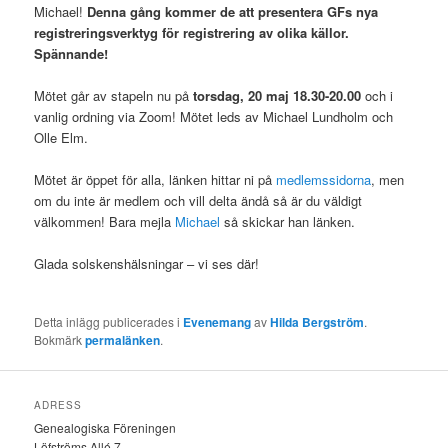
Michael!
Denna gång kommer de att presentera GFs nya
registreringsverktyg för registrering av olika källor.
Spännande!
Mötet går av stapeln nu på
torsdag, 20 maj 18.30-20.00
och i
vanlig ordning via Zoom! Mötet leds av Michael Lundholm och
Olle Elm.
Mötet är öppet för alla, länken hittar ni på
medlemssidorna
, men
om du inte är medlem och vill delta ändå så är du väldigt
välkommen! Bara mejla
Michael
så skickar han länken.
Glada solskenshälsningar – vi ses där!
Detta inlägg publicerades i
Evenemang
av
Hilda Bergström
.
Bokmärk
permalänken
.
ADRESS
Genealogiska Föreningen
Löfströms Allé 7