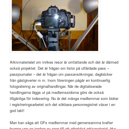
Arkivmaterialet om inrikes resor är omfattande och det är därmed
också projektet. Det är frågan om listor på utfärdade pass –
passjournaler – det är frågan om passansökningar, dagböcker
från gästgiverier m m. Inom föreningen pågår en kontinuerlig
fotografering av originalhandlingar. När de digitaliserade
handlingarna läggs ut på medlemssidorna görs de också
tillgänliga för indexering. Nu är det många medlemmar som bidrar
i registreringsarbetet och det sökbara personregistret växer i en
god takt!
Man kan säga att GFs medlemmar med gemensamma krafter
bygger upp en ingång av rang till ett attraktivt arkivmaterial. Hur