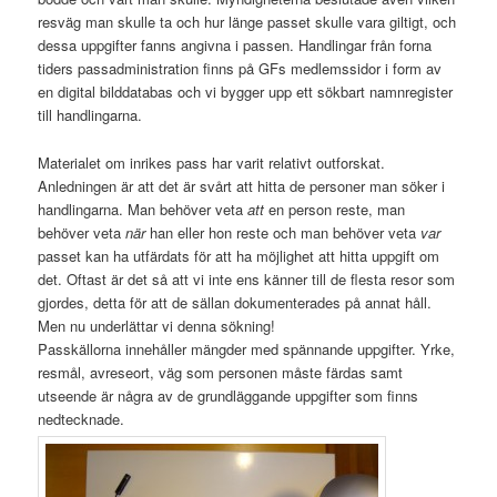
resväg man skulle ta och hur länge passet skulle vara giltigt, och
dessa uppgifter fanns angivna i passen. Handlingar från forna
tiders passadministration finns på GFs medlemssidor i form av
en digital bilddatabas och vi bygger upp ett sökbart namnregister
till handlingarna.
Materialet om inrikes pass har varit relativt outforskat.
Anledningen är att det är svårt att hitta de personer man söker i
handlingarna. Man behöver veta
att
en person reste, man
behöver veta
när
han eller hon reste och man behöver veta
var
passet kan ha utfärdats för att ha möjlighet att hitta uppgift om
det. Oftast är det så att vi inte ens känner till de flesta resor som
gjordes, detta för att de sällan dokumenterades på annat håll.
Men nu underlättar vi denna sökning!
Passkällorna innehåller mängder med spännande uppgifter. Yrke,
resmål, avreseort, väg som personen måste färdas samt
utseende är några av de grundläggande uppgifter som finns
nedtecknade.