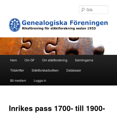
Hoppa
till
Sök
primärt
innehåll
H
Hem
Om GF
Om släktforskning
Samlingarna
u
v
Tidskrifter
Släktforskarbutiken
Databaser
u
d
Bli medlem
Logga in
m
e
n
y
Inrikes pass 1700- till 1900-