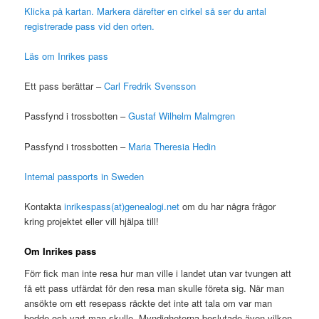
Klicka på kartan. Markera därefter en cirkel så ser du antal
registrerade pass vid den orten.
Läs om Inrikes pass
Ett pass berättar –
Carl Fredrik Svensson
Passfynd i trossbotten –
Gustaf Wilhelm Malmgren
Passfynd i trossbotten –
Maria Theresia Hedin
Internal passports in Sweden
Kontakta
inrikespass(at)genealogi.net
om du har några frågor
kring projektet eller vill hjälpa till!
Om Inrikes pass
Förr fick man inte resa hur man ville i landet utan var tvungen att
få ett pass utfärdat för den resa man skulle företa sig. När man
ansökte om ett resepass räckte det inte att tala om var man
bodde och vart man skulle. Myndigheterna beslutade även vilken