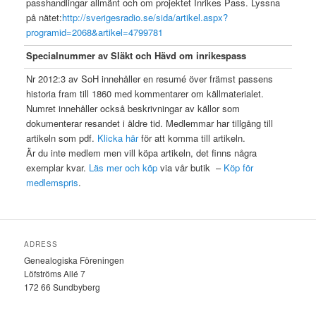
passhandlingar allmänt och om projektet Inrikes Pass. Lyssna
på nätet:
http://sverigesradio.se/sida/artikel.aspx?
programid=2068&artikel=4799781
Specialnummer av Släkt och Hävd om inrikespass
Nr 2012:3 av SoH innehåller en resumé över främst passens
historia fram till 1860 med kommentarer om källmaterialet.
Numret innehåller också beskrivningar av källor som
dokumenterar resandet i äldre tid. Medlemmar har tillgång till
artikeln som pdf.
Klicka här
för att komma till artikeln.
Är du inte medlem men vill köpa artikeln, det finns några
exemplar kvar.
Läs mer och köp
via vår butik –
Köp för
medlemspris
.
ADRESS
Genealogiska Föreningen
Löfströms Allé 7
172 66 Sundbyberg