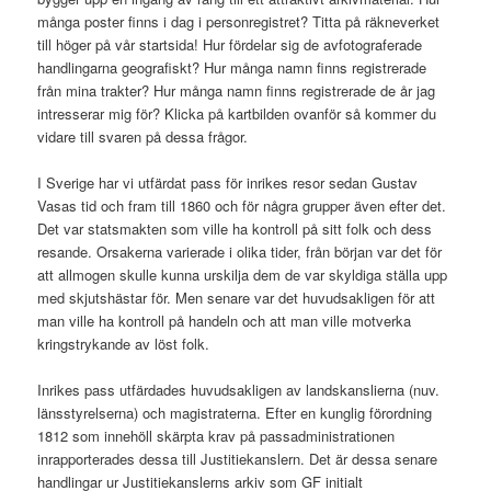
många poster finns i dag i personregistret? Titta på räkneverket
till höger på vår startsida! Hur fördelar sig de avfotograferade
handlingarna geografiskt? Hur många namn finns registrerade
från mina trakter? Hur många namn finns registrerade de år jag
intresserar mig för? Klicka på kartbilden ovanför så kommer du
vidare till svaren på dessa frågor.
I Sverige har vi utfärdat pass för inrikes resor sedan Gustav
Vasas tid och fram till 1860 och för några grupper även efter det.
Det var statsmakten som ville ha kontroll på sitt folk och dess
resande. Orsakerna varierade i olika tider, från början var det för
att allmogen skulle kunna urskilja dem de var skyldiga ställa upp
med skjutshästar för. Men senare var det huvudsakligen för att
man ville ha kontroll på handeln och att man ville motverka
kringstrykande av löst folk.
Inrikes pass utfärdades huvudsakligen av landskanslierna (nuv.
länsstyrelserna) och magistraterna. Efter en kunglig förordning
1812 som innehöll skärpta krav på passadministrationen
inrapporterades dessa till Justitiekanslern. Det är dessa senare
handlingar ur Justitiekanslerns arkiv som GF initialt