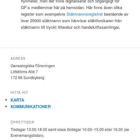
hyllmeter, men det finns digitaliserat och tillgängligt för
GF:s medlemmar här på hemsidan. Här finns även olika
register som exempelvis
Släktnamnsregistret
bestående av
över 25000 släktnamn
som hänvisar släktforskaren från
släktnamn till tryckt litteratur och handskriftssamlingar
.
ADRESS
Genealogiska Föreningen
Löfströms Allé 7
172 66 Sundbyberg
HITTA HIT
KARTA
KOMMUNIKATIONER
ÖPPETTIDER
Tisdagar 13.00-18.00 samt vissa lördagar 10.00–15.00 eller 16.00 (se
Evenemangslistan).