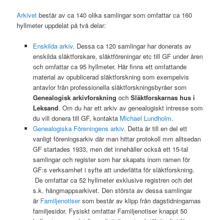
Arkivet
består av ca 140 olika samlingar som omfattar ca 160
hyllmeter uppdelat på två delar:
Enskilda arkiv
. Dessa ca 120 samlingar har donerats av
enskilda släktforskare, släktföreningar etc till GF under åren
och omfattar ca 95 hyllmeter. Här finns ett omfattande
material av opublicerad släktforskning som exempelvis
antavlor från professionella släktforskningsbyråer som
Genealogisk arkivforskning
och
Släktforskarnas hus i
Leksand
. Om du har ett arkiv av genealogiskt intresse som
du vill donera till GF, kontakta
Michael Lundholm
.
Genealogiska Föreningens arkiv
. Detta är till en del ett
vanligt föreningsarkiv där man hittar protokoll mm alltsedan
GF startades 1933, men det innehåller också ett 15-tal
samlingar och register som har skapats inom ramen för
GF:s verksamhet i syfte att underlätta för släktforskning.
De omfattar ca 52 hyllmeter exklusive registren och det
s.k. hängmappsarkivet. Den största av dessa samlingar
är
Familjenotiser
som består av klipp från dagstidningarnas
familjesidor. Fysiskt omfattar Familjenotiser knappt 50