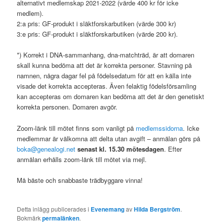
alternativt medlemskap 2021-2022 (värde 400 kr för icke
medlem).
2:a pris: GF-produkt i släktforskarbutiken (värde 300 kr)
3:e pris: GF-produkt i släktforskarbutiken (värde 200 kr).
*) Korrekt i DNA-sammanhang, dna-matchträd, är att domaren
skall kunna bedöma att det är korrekta personer. Stavning på
namnen, några dagar fel på födelsedatum för att en källa inte
visade det korrekta accepteras. Även felaktig födelsförsamling
kan accepteras om domaren kan bedöma att det är den genetiskt
korrekta personen. Domaren avgör.
Zoom-länk till mötet finns som vanligt på
medlemssidorna
. Icke
medlemmar är välkomna att delta utan avgift – anmälan görs på
boka@genealogi.net
senast kl. 15.30 mötesdagen
. Efter
anmälan erhålls zoom-länk till mötet via mejl.
Må bäste och snabbaste trädbyggare vinna!
Detta inlägg publicerades i
Evenemang
av
Hilda Bergström
.
Bokmärk
permalänken
.