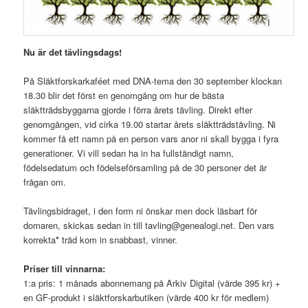
Nu är det tävlingsdags!
På Släktforskarkaféet med DNA-tema den 30 september klockan
18.30 blir det först en genomgång om hur de bästa
släktträdsbyggarna gjorde i förra årets tävling. Direkt efter
genomgången, vid cirka 19.00 startar årets släktträdstävling. Ni
kommer få ett namn på en person vars anor ni skall bygga i fyra
generationer. Vi vill sedan ha in ha fullständigt namn,
födelsedatum och födelseförsamling på de 30 personer det är
frågan om.
Tävlingsbidraget, i den form ni önskar men dock läsbart för
domaren, skickas sedan in till tavling@genealogi.net. Den vars
korrekta
*
träd kom in snabbast, vinner.
Priser till vinnarna:
1:a pris: 1 månads abonnemang på Arkiv Digital (värde 395 kr) +
en GF-produkt i släktforskarbutiken (värde 400 kr för medlem)