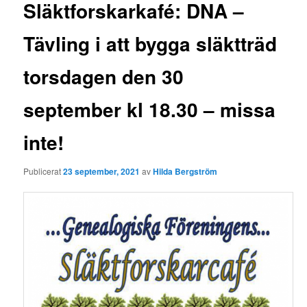
g
Släktforskarkafé: DNA –
g
s
Tävling i att bygga släktträd
n
a
torsdagen den 30
v
i
g
september kl 18.30 – missa
e
r
inte!
i
n
Publicerat
23 september, 2021
av
Hilda Bergström
g