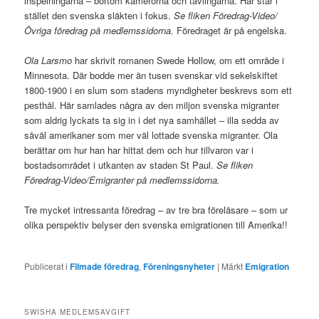
inspelningarna – bortom kamerorna och tävlingarna. Här står i
stället den svenska släkten i fokus.
Se fliken Föredrag-Video/
Övriga föredrag på medlemssidorna.
Föredraget är på engelska.
Ola Larsmo
har skrivit romanen Swede Hollow, om ett område i
Minnesota. Där bodde mer än tusen svenskar vid sekelskiftet
1800-1900 i en slum som stadens myndigheter beskrevs som ett
pesthål. Här samlades några av den miljon svenska migranter
som aldrig lyckats ta sig in i det nya samhället – illa sedda av
såväl amerikaner som mer väl lottade svenska migranter. Ola
berättar om hur han har hittat dem och hur tillvaron var i
bostadsområdet i utkanten av staden St Paul.
Se fliken
Föredrag-Video/Emigranter på medlemssidorna.
Tre mycket intressanta föredrag – av tre bra föreläsare – som ur
olika perspektiv belyser den svenska emigrationen till Amerika!!
Publicerat i
Filmade föredrag
,
Föreningsnyheter
|
Märkt
Emigration
SWISHA MEDLEMSAVGIFT