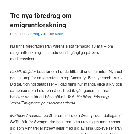
Tre nya föredrag om
emigrantforskning
Publicerat
20 maj, 2017
av
Malle
Nu finns föredragen från vårens sista temadag 13 maj – om
emigrantforskning – filmade och tillgängliga på GFs
medlemssidor!
Fredrik Mejster
berättar om hur du hittar dina emigranter! Nya och
gamla knep för emigrantforskning: Ancestry, Familysearch, Arkiv
Digital, tidningsdatabaser – i dag finns hur många olika arkiv och
databaser som helst på nätet. Fredrik går igenom allt man
behöver veta för att börja söka i USA.
Se fliken Föredrag-
Video/Emigranter på medlemssidorna.
Matthew Anderson
berättar om sitt stora äventyr som deltagare i
SVTs ”Allt för Sverige” där han kom tvåa i tävlingen men känner
sig som vinnare! Matthew delar med sig av sina upplevelser från