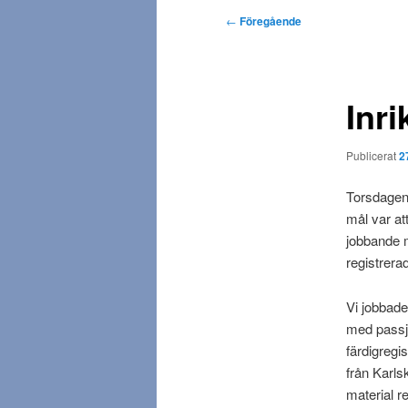
d
I
←
Föregående
m
n
e
l
n
ä
y
Inr
g
g
s
Publicerat
2
n
a
Torsdagen
v
mål var at
i
jobbande 
g
registrera
e
r
Vi jobbade
i
med passjo
n
färdigregi
g
från Karls
material r