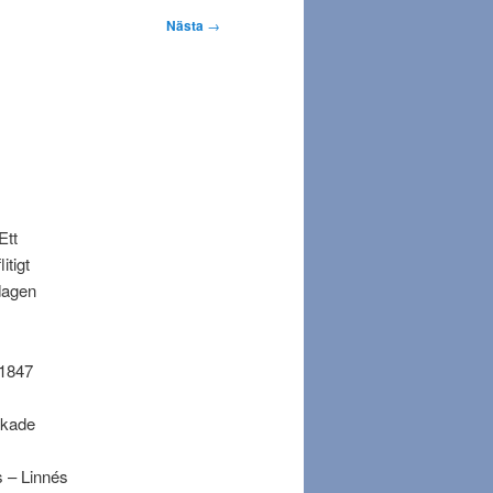
Nästa
→
Ett
itigt
dagen
-1847
ckade
s – Linnés