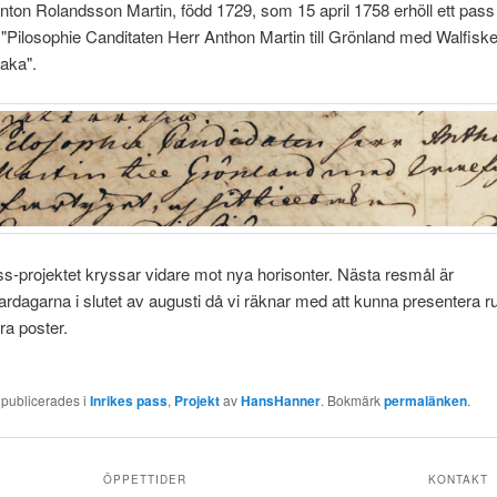
Anton Rolandsson Martin, född 1729, som 15 april 1758 erhöll ett pass 
"Pilosophie Canditaten Herr Anthon Martin till Grönland med Walfiske
baka".
ss-projektet kryssar vidare mot nya horisonter. Nästa resmål är
ardagarna i slutet av augusti då vi räknar med att kunna presentera r
a poster.
 publicerades i
Inrikes pass
,
Projekt
av
HansHanner
. Bokmärk
permalänken
.
ÖPPETTIDER
KONTAKT