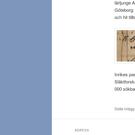
lärljunge 
Göteborg: 
och hit till
Inrikes pa
Släktforsk
000 sökbar
Detta inlägg
ADRESS