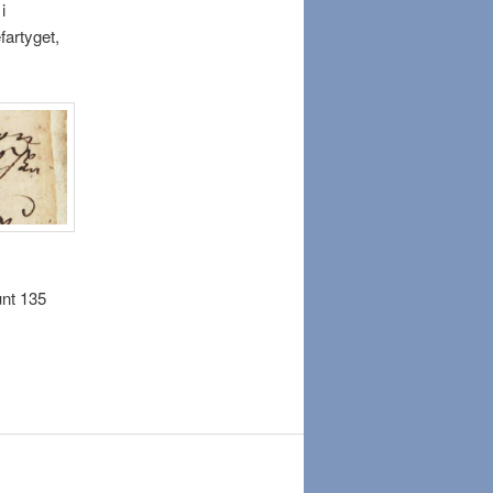
i
fartyget,
unt 135