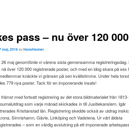
ikes pass – nu över 120 000
7 maj, 2016
av
HansHanner
 26 maj genomförde vi vårens sista gemensamma registreringsdag. 
t nå över 120 000 registrerade poster, och med en idog skara på sex fl
medlemmar knäckte vi gränsen på sen kvällstimme. Under hela tors
des 779 nya poster. Tack för en imponerande insats!
 främst med fortsatt registrering av det stora bildmaterialet från 1813
urnalutdrag som varje månad skickades in till Jusitiekanslern. Igår
strerades Kristianstad län. Registrering skedde också av utdrag inski
krona, Simrishamn, Gävle, Linköping och Vadstena. Ur vårt äldsta
egistrerades – som en värdig avslutning på ett imponerade arbetspas