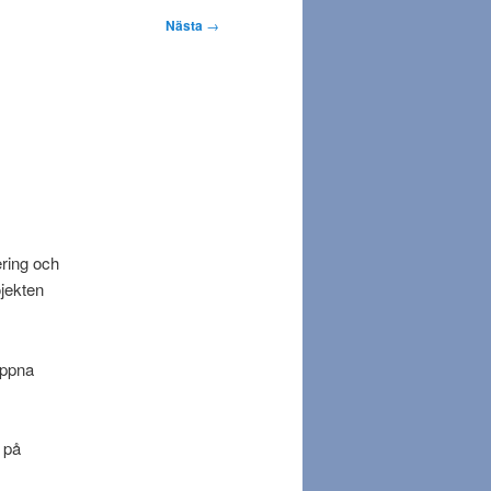
Nästa
→
ering och
ojekten
öppna
 på