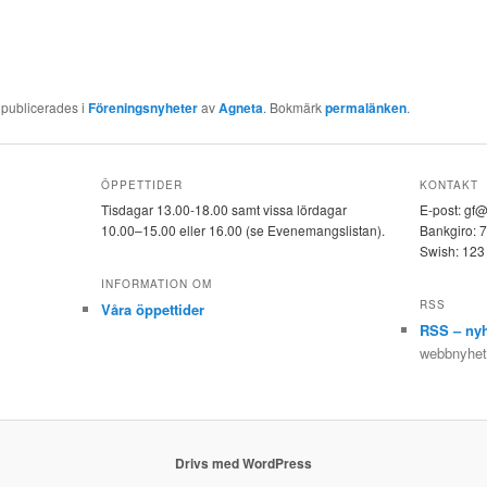
 publicerades i
Föreningsnyheter
av
Agneta
. Bokmärk
permalänken
.
ÖPPETTIDER
KONTAKT
Tisdagar 13.00-18.00 samt vissa lördagar
E-post: gf
10.00–15.00 eller 16.00 (se Evenemangslistan).
Bankgiro: 
Swish: 123
INFORMATION OM
RSS
Våra öppettider
RSS – nyh
webbnyheter
Drivs med WordPress