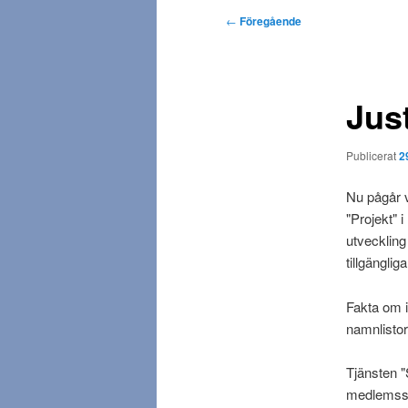
d
I
←
Föregående
m
n
e
l
n
ä
y
Jus
g
g
s
Publicerat
2
n
a
Nu pågår v
v
"Projekt" 
i
utveckling
g
tillgänglig
e
r
Fakta om i
i
namnlistor 
n
g
Tjänsten "
medlemss