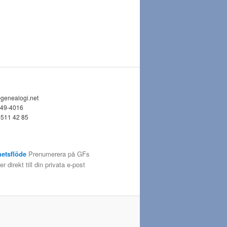
@genealogi.net
749-4016
 511 42 85
etsflöde
Prenumerera på GFs
 direkt till din privata e-post