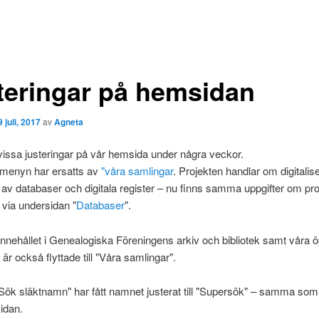
teringar på hemsidan
9 juli, 2017
av
Agneta
issa justeringar på vår hemsida under några veckor.
i menyn har ersatts av
"våra samlingar
. Projekten handlar om digitalis
 av databaser och digitala register – nu finns samma uppgifter om pr
a via undersidan "
Databaser
".
nnehållet i Genealogiska Föreningens arkiv och bibliotek samt våra 
är också flyttade till "Våra samlingar".
Sök släktnamn" har fått namnet justerat till "Supersök" – samma som
idan.