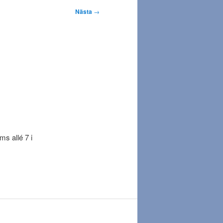
Nästa
→
s allé 7 i