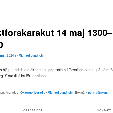
ktforskarakut 14 maj 1300–
0
 maj, 2024
av
Michael Lundholm
 hjälp med dina släktforskningsproblem i föreningslokalen på Löfström
 Sista tillfället för terminen.
 publicerades i
Okategoriserad
av
Michael Lundholm
. Bokmärk
permalänken
.
ÖPPETTIDER
KONTAKT