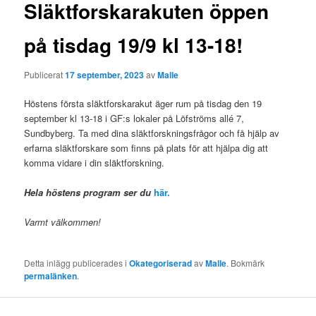
g
Släktforskarakuten öppen
g
s
på tisdag 19/9 kl 13-18!
n
a
v
Publicerat
17 september, 2023
av
Malle
i
Höstens första släktforskarakut äger rum på tisdag den 19
g
september kl 13-18 i GF:s lokaler på Löfströms allé 7,
e
Sundbyberg. Ta med dina släktforskningsfrågor och få hjälp av
r
erfarna släktforskare som finns på plats för att hjälpa dig att
i
komma vidare i din släktforskning.
n
g
Hela höstens program ser du
här.
Varmt välkommen!
Detta inlägg publicerades i
Okategoriserad
av
Malle
. Bokmärk
permalänken
.