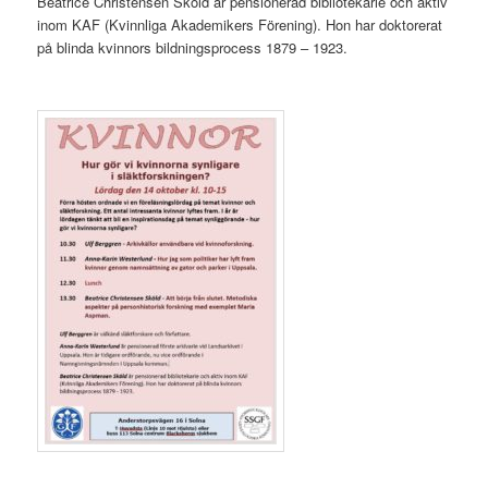
Beatrice Christensen Sköld är pensionerad bibliotekarie och aktiv
inom KAF (Kvinnliga Akademikers Förening). Hon har doktorerat
på blinda kvinnors bildningsprocess 1879 – 1923.