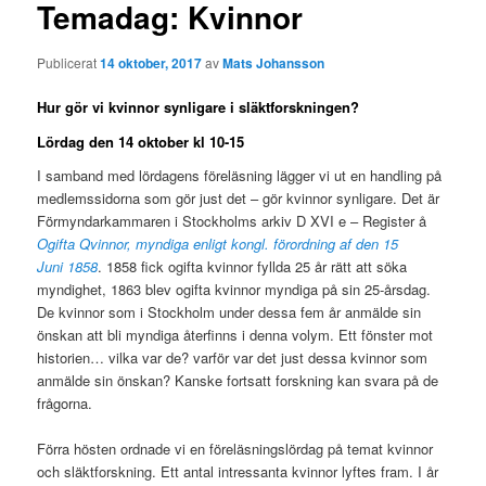
g
Temadag: Kvinnor
g
s
Publicerat
14 oktober, 2017
av
Mats Johansson
n
a
Hur gör vi kvinnor synligare i släktforskningen?
v
i
Lördag den 14 oktober kl 10-15
g
I samband med lördagens föreläsning lägger vi ut en handling på
e
medlemssidorna som gör just det – gör kvinnor synligare. Det är
r
Förmyndarkammaren i Stockholms arkiv D XVI e – Register å
i
Ogifta Qvinnor, myndiga enligt kongl. förordning af den 15
n
Juni 1858
. 1858 fick ogifta kvinnor fyllda 25 år rätt att söka
g
myndighet, 1863 blev ogifta kvinnor myndiga på sin 25-årsdag.
De kvinnor som i Stockholm under dessa fem år anmälde sin
önskan att bli myndiga återfinns i denna volym. Ett fönster mot
historien… vilka var de? varför var det just dessa kvinnor som
anmälde sin önskan? Kanske fortsatt forskning kan svara på de
frågorna.
Förra hösten ordnade vi en föreläsningslördag på temat kvinnor
och släktforskning. Ett antal intressanta kvinnor lyftes fram. I år