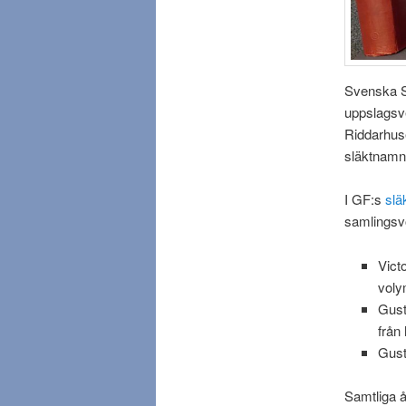
Svenska Sl
uppslagsve
Riddarhuse
släktnamns
I GF:s
slä
samlingsv
Vict
voly
Gust
från
Gust
Samtliga å