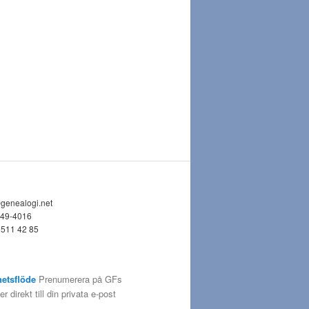
@genealogi.net
749-4016
 511 42 85
etsflöde
Prenumerera på GFs
 direkt till din privata e-post