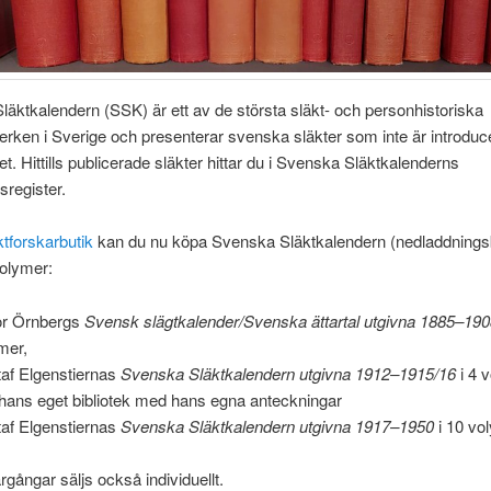
äktkalendern (SSK) är ett av de största släkt- och personhistoriska
rken i Sverige och presenterar svenska släkter som inte är introdu
t. Hittills publicerade släkter hittar du i Svenska Släktkalenderns
register.
ktforskarbutik
kan du nu köpa Svenska Släktkalendern (nedladdningsba
olymer:
or Örnbergs
Svensk slägtkalender/Svenska ättartal utgivna 1885–19
mer,
af Elgenstiernas
Svenska Släktkalendern utgivna 1912–1915/16
i 4 
 hans eget bibliotek med hans egna anteckningar
af Elgenstiernas
Svenska Släktkalendern utgivna 1917–1950
i 10 vo
rgångar säljs också individuellt.