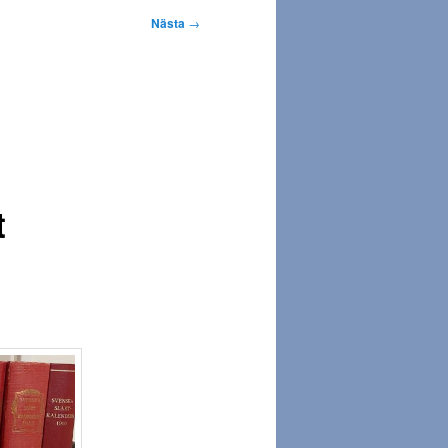
Nästa
→
t