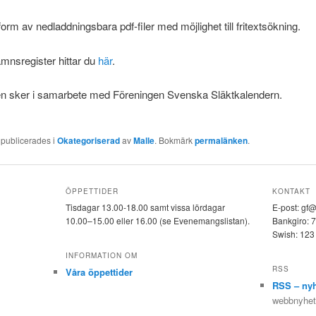
i form av nedladdningsbara pdf-filer med möjlighet till fritextsökning.
amnsregister hittar du
här
.
en sker i samarbete med Föreningen Svenska Släktkalendern.
 publicerades i
Okategoriserad
av
Malle
. Bokmärk
permalänken
.
ÖPPETTIDER
KONTAKT
Tisdagar 13.00-18.00 samt vissa lördagar
E-post: gf
10.00–15.00 eller 16.00 (se Evenemangslistan).
Bankgiro: 
Swish: 123
INFORMATION OM
RSS
Våra öppettider
RSS – nyh
webbnyheter