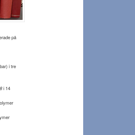
cerade på
r) i tre
08
i 14
volymer
lymer