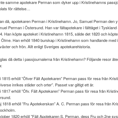
 inte samme apotekare Perman som dyker upp i Kristinehamns passjo
plats för rättelse…
an då, apotekaren Perman i Kristinehamn. Jo, Samuel Perman den y
amuel Perman i Östersund. Han var fältapotekare i fälttåget i Tyskland 
. Han köpte apoteket i Kristinehamn 1815, sålde det 1820 och köpte
 Ölme. Han erhöll 1840 burskap i Kristinehamn som handlande med i
växter och frön. Allt enligt Sveriges apotekarehistoria.
las då detta i passjournalerna från Kristinehamn? Följande resor åter
a:
ni 1815 erhöll ”Öfver Fält Apotekaren” Perman pass för resa från Kri
”Diverse inrikes städer och orter”. Passet var giltigt ett år.
ni 1817 erhöll ”Öfv. Fält Apotekaren” Perman pass för resa från Kristin
rsund.
j 1818 erhöll ”Fru Apotekerskan” A. C. Perman pass för resa från Kr
Stockholm.
ktober 1820 erhöll ”Fält Apotekaren S. Perman, dess Fru och 2ne sys