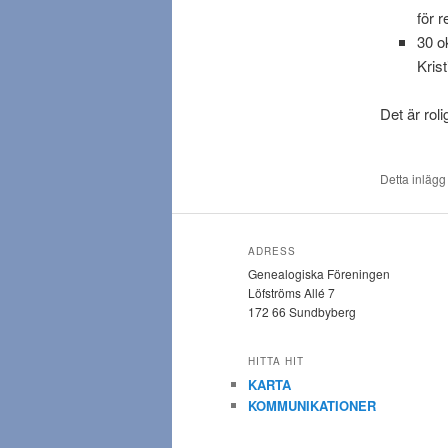
för 
30 o
Kris
Det är roli
Detta inlägg
ADRESS
Genealogiska Föreningen
Löfströms Allé 7
172 66 Sundbyberg
HITTA HIT
KARTA
KOMMUNIKATIONER