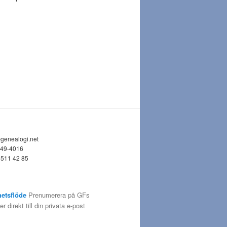
@genealogi.net
749-4016
 511 42 85
etsflöde
Prenumerera på GFs
 direkt till din privata e-post