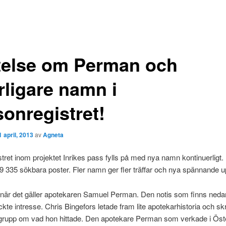
telse om Perman och
rligare namn i
sonregistret!
1 april, 2013
av
Agneta
ret inom projektet Inrikes pass fylls på med nya namn kontinuerligt.
9 335 sökbara poster. Fler namn ger fler träffar och nya spännande u
t när det gäller apotekaren Samuel Perman. Den notis som finns ned
te intresse. Chris Bingefors letade fram lite apotekarhistoria och sk
rupp om vad hon hittade. Den apotekare Perman som verkade i Öst