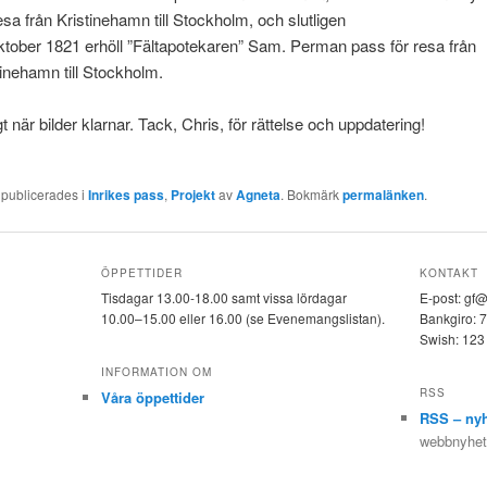
resa från Kristinehamn till Stockholm, och slutligen
ktober 1821 erhöll ”Fältapotekaren” Sam. Perman pass för resa från
tinehamn till Stockholm.
gt när bilder klarnar. Tack, Chris, för rättelse och uppdatering!
 publicerades i
Inrikes pass
,
Projekt
av
Agneta
. Bokmärk
permalänken
.
ÖPPETTIDER
KONTAKT
Tisdagar 13.00-18.00 samt vissa lördagar
E-post: gf
10.00–15.00 eller 16.00 (se Evenemangslistan).
Bankgiro: 
Swish: 123
INFORMATION OM
RSS
Våra öppettider
RSS – nyh
webbnyheter