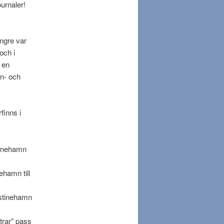
urnaler!
ngre var
och i
 en
n- och
finns i
stinehamn
ehamn till
istinehamn
trar” pass