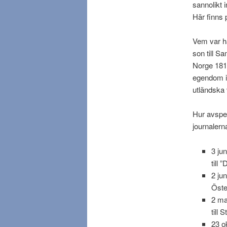
sannolikt
Här finns 
Vem var h
son till S
Norge 1814
egendom i
utländska 
Hur avspeg
journalern
3 ju
till 
2 ju
Öste
2 ma
till 
23 o