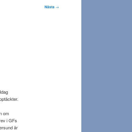
Nästa
→
 Idag
pptäckter.
an om
rev i GFs
ersund är