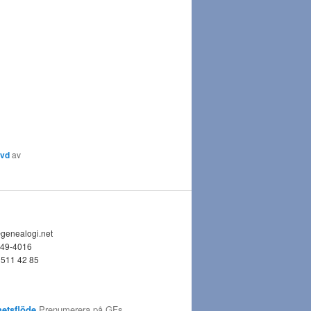
ävd
av
@genealogi.net
749-4016
 511 42 85
etsflöde
Prenumerera på GFs