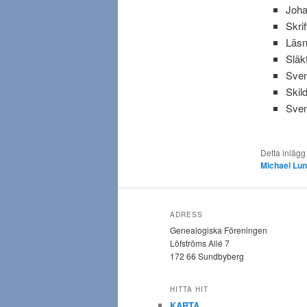
Joha
Skri
Läsn
Släk
Sven
Skil
Sven
Detta inlägg
Michael Lu
ADRESS
Genealogiska Föreningen
Löfströms Allé 7
172 66 Sundbyberg
HITTA HIT
KARTA