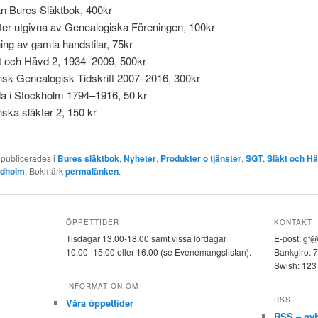
n Bures Släktbok, 400kr
fter utgivna av Genealogiska Föreningen, 100kr
ing av gamla handstilar, 75kr
t och Hävd 2, 1934–2009, 500kr
sk Genealogisk Tidskrift 2007–2016, 300kr
da i Stockholm 1794–1916, 50 kr
ska släkter 2, 150 kr
 publicerades i
Bures släktbok
,
Nyheter
,
Produkter o tjänster
,
SGT
,
Släkt och H
ndholm
. Bokmärk
permalänken
.
ÖPPETTIDER
KONTAKT
Tisdagar 13.00-18.00 samt vissa lördagar
E-post: gf
10.00–15.00 eller 16.00 (se Evenemangslistan).
Bankgiro: 
Swish: 123
INFORMATION OM
RSS
Våra öppettider
RSS – nyh