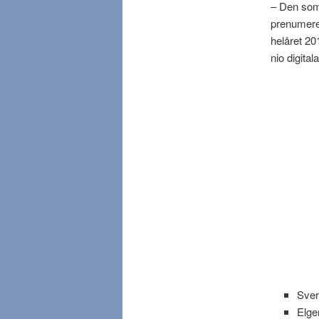
– Den som 
prenumere
helåret 20
nio digita
Sver
Elge