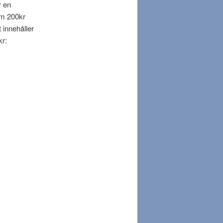
r en
em 200kr
 innehåller
kr: