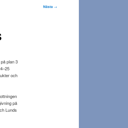
Nästa
→
S
på plan 3
24–25
dukter och
ottningen
ivning på
och Lunds