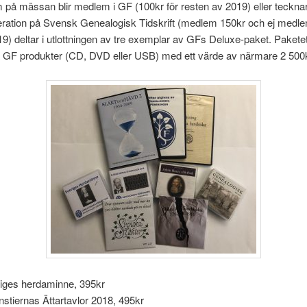
på mässan blir medlem i GF (100kr för resten av 2019) eller teckna
ration på Svensk Genealogisk Tidskrift (medlem 150kr och ej medl
19) deltar i utlottningen av tre exemplar av GFs Deluxe-paket. Paketet
la GF produkter (CD, DVD eller USB) med ett värde av närmare 2 500
iges herdaminne, 395kr
nstiernas Ättartavlor 2018, 495kr