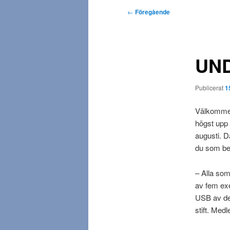
d
I
←
Föregående
m
n
e
l
n
ä
y
UND
g
g
s
Publicerat
1
n
a
Välkommen
v
högst upp 
i
augusti. D
g
du som bes
e
r
– Alla som
i
av fem ex
n
USB av de
g
stift. Med