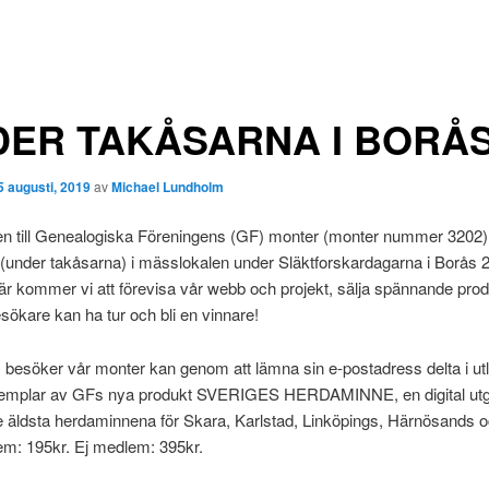
ER TAKÅSARNA I BORÅ
5 augusti, 2019
av
Michael Lundholm
 till Genealogiska Föreningens (GF) monter (monter nummer 3202) 
(under takåsarna) i mässlokalen under Släktforskardagarna i Borås 
är kommer vi att förevisa vår webb och projekt, sälja spännande pro
ökare kan ha tur och bli en vinnare!
 besöker vår monter kan genom att lämna sin e-postadress delta i utl
emplar av GFs nya produkt SVERIGES HERDAMINNE, en digital utg
 äldsta herdaminnena för Skara, Karlstad, Linköpings, Härnösands 
lem: 195kr. Ej medlem: 395kr.